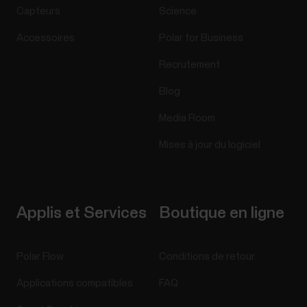
Capteurs
Science
Accessoires
Polar for Business
Recrutement
Blog
Media Room
Mises à jour du logiciel
Applis et Services
Boutique en ligne
Polar Flow
Conditions de retour
Applications compatibles
FAQ