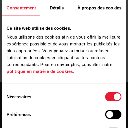
fréquence cardiaque optique
Consentement
Détails
À propos des cookies
Protégez des rayures la zone du capteur optique située à
Ce site web utilise des cookies.
l'arrière. Les rayures et la saleté réduisent les performances
de la mesure de la fréquence cardiaque au poignet.
Nous utilisons des cookies afin de vous offrir la meilleure
expérience possible et de vous montrer les publicités les
plus appropriées. Vous pouvez autoriser ou refuser
l'utilisation de cookies en cliquant sur les boutons
correspondants. Pour en savoir plus, consultez notre
politique en matière de cookies
.
Sélection
Nécessaires
du
consentement
Préférences
Restez au courant !