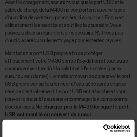
Avant le chargement, assurez-vous que le port USB et le
câble de charge de la M430 ne comportent aucune trace
d'humidité, de saleté ou poussière, ni aucun poil. Essuyez
délicatement les saletés et soufflez la poussière. Vous
pouvez utiliser un cure-dent si nécessaire. N'utilisez pas
d'outils acérés pour le nettoyage pour éviter les rayures.
Maintenez le port USB propre afin de protéger
efficacement votre M430 contre l'oxydation et tout autre
dommage éventuel dû à la saleté et à l'eau salée (par ex.
sueur ou eau de mer). Le meilleur moyen de conserver le port
USB propre consiste à le rincer à l'eau tiède après chaque
séance d'entraînement. Le port USB est étanche et vous
pouvez le rincer à l'eau sans endommager les composants
électroniques.
Ne chargez pas la M430 lorsque le port
USB est mouillé ou couvert de sueur.
Prenez bien soin du capteur de