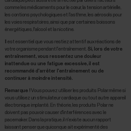
cardiaque peut aussi être affectée par divers facteurs
comme les médicaments pour le cœur, la tension artérielle,
les contions psychologiques et l'asthme, les aérosols pour
les voies respiratoires, ainsi que par certaines boissons
énergétiques, l'alcool et la nicotine.
Il est essentiel que vous restiez attentif aux réactions de
votre organisme pendant l'entraînement.
Si, lors de votre
entraînement, vous ressentez une douleur
inattendue ou une fatigue excessive, il est
recommandé d'arrêter l'entraînement ou de
continuer à moindre intensité.
Remarque !
Vous pouvez utiliser les produits Polar même si
vous utilisez un stimulateur cardiaque ou tout autre appareil
électronique implanté. En théorie, les produits Polar ne
doivent pas pouvoir causer d'interférences avec le
pacemaker. Dans la pratique, il n'existe aucun rapport
laissant penser que quiconque ait expérimenté des