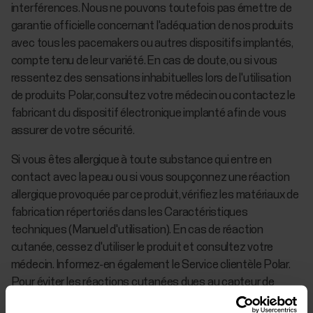
interférences. Nous ne pouvons toutefois pas émettre de
garantie officielle concernant l'adéquation de nos produits
avec tous les pacemakers ou autres dispositifs implantés,
compte tenu de leur variété. En cas de doute, ou si vous
ressentez des sensations inhabituelles lors de l'utilisation
de produits Polar, consultez votre médecin ou contactez le
fabricant du dispositif électronique implanté afin de vous
assurer de votre sécurité.
Si vous êtes allergique à toute substance qui entre en
contact avec la peau ou si vous soupçonnez une réaction
allergique provoquée par ce produit, vérifiez les matériaux de
fabrication répertoriés dans les Caractéristiques
techniques (Manuel d'utilisation). En cas de réaction
cutanée, cessez d'utiliser le produit et consultez votre
médecin. Informez-en également le Service clientèle Polar.
Pour éviter les réactions cutanées dues au capteur de
fréquence cardiaque, ne le portez pas à même la peau, mais