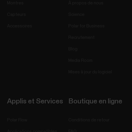
Montres
À propos de nous
Capteurs
Science
Accessoires
Polar for Business
Recrutement
Blog
Media Room
Mises à jour du logiciel
Applis et Services
Boutique en ligne
Polar Flow
Conditions de retour
Applications compatibles
FAQ