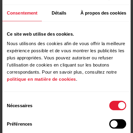
par-dessus un t-shirt. Humidifiez bien ce tee-shirt à l'endroit
où vous placerez les électrodes pour garantir un
Consentement
Détails
À propos des cookies
fonctionnement adéquat.
Ce site web utilise des cookies.
Sous l'effet combiné de l'humidité et d'une
forte abrasion, la surface du capteur de
Nous utilisons des cookies afin de vous offrir la meilleure
fréquence cardiaque ou du bracelet peut se
expérience possible et de vous montrer les publicités les
décolorer et éventuellement tacher les
plus appropriées. Vous pouvez autoriser ou refuser
vêtements clairs. De plus, ce processus peut
l'utilisation de cookies en cliquant sur les boutons
faire déteindre les vêtements de couleur
correspondants. Pour en savoir plus, consultez notre
foncée sur les dispositifs d'entraînement
politique en matière de cookies
.
plus clairs. Pour préserver la couleur claire de
votre dispositif aussi longtemps que
Sélection
possible, veillez à porter des vêtements qui
Nécessaires
du
ne déteignent pas pendant votre
consentement
entraînement. Si vous appliquez du parfum,
des lotions, de l'autobronzant, de la crème
Préférences
solaire ou de l'antimoustique sur votre peau,