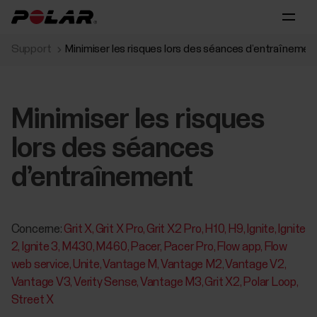
Support
Minimiser les risques lors des séances d’entraînemen
Minimiser les risques
lors des séances
d’entraînement
Concerne:
Grit X
Grit X Pro
Grit X2 Pro
H10
H9
Ignite
Ignite
2
Ignite 3
M430
M460
Pacer
Pacer Pro
Flow app
Flow
web service
Unite
Vantage M
Vantage M2
Vantage V2
Vantage V3
Verity Sense
Vantage M3
Grit X2
Polar Loop
Street X