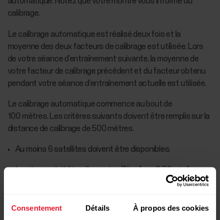
automatique. Notez que votre montre vous informe du
calibrage.
Le calibrage automatique est réalisé deux fois et la
moyenne des deux facteurs de calibrage est utilisée. Lors
de votre séance d’entraînement suivante, la moyenne de
votre facteur de calibrage précédent et du facteur obtenu
pendant votre séance d’entraînement actuelle est utilisée.
Le calibrage automatique commence au bout de
100 mètres. Les critères suivants doivent être remplis sur la
distance de calibrage de 500 mètres.
Au moins 6 satellites doivent être disponibles.
La vitesse doit être d'au moins 7 km/h ou 8,56 min/km
(arrêt et marche non autorisés).
Les dénivelés positif et négatif sont inférieurs à
Consentement
Détails
À propos des cookies
30 mètres.