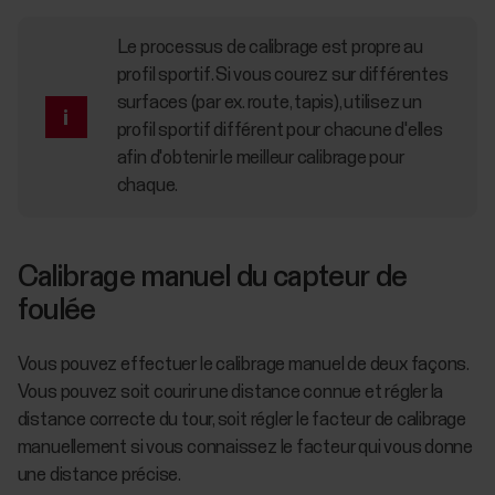
Le processus de calibrage est propre au
profil sportif. Si vous courez sur différentes
surfaces (par ex. route, tapis), utilisez un
profil sportif différent pour chacune d'elles
afin d'obtenir le meilleur calibrage pour
chaque.
Calibrage manuel du capteur de
foulée
Vous pouvez effectuer le calibrage manuel de deux façons.
Vous pouvez soit courir une distance connue et régler la
distance correcte du tour, soit régler le facteur de calibrage
manuellement si vous connaissez le facteur qui vous donne
une distance précise.