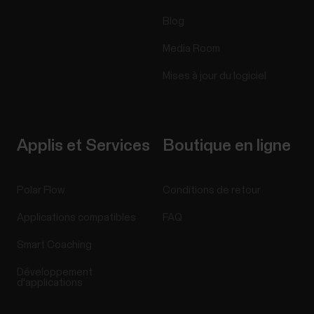
Blog
Media Room
Mises à jour du logiciel
Applis et Services
Boutique en ligne
Polar Flow
Conditions de retour
Applications compatibles
FAQ
Smart Coaching
Développement
d'applications