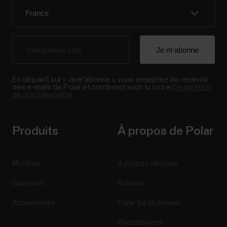
En cliquant sur « Je m'abonne », vous acceptez de recevoir
des e-mails de Polar et confirmez avoir lu notre
Déclaration
de confidentialité.
Produits
À propos de Polar
Montres
À propos de nous
Capteurs
Science
Accessoires
Polar for Business
Recrutement