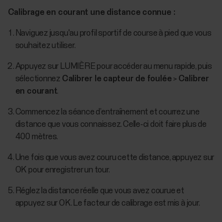
Calibrage en courant une distance connue :
Naviguez jusqu'au profil sportif de course à pied que vous
souhaitez utiliser.
Appuyez sur LUMIÈRE pour accéder au menu rapide, puis
sélectionnez
Calibrer le capteur de foulée
>
Calibrer
en courant
.
Commencez la séance d’entraînement et courrez une
distance que vous connaissez. Celle-ci doit faire plus de
400 mètres.
Une fois que vous avez couru cette distance, appuyez sur
OK pour enregistrer un tour.
Réglez la distance réelle que vous avez courue et
appuyez sur OK. Le facteur de calibrage est mis à jour.