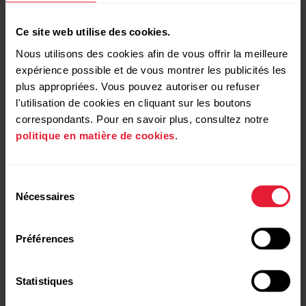
Si l'une des conditions ci-dessus n'est pas remplie, le
Ce site web utilise des cookies.
processus de calibrage s'arrête. Le processus de
Nous utilisons des cookies afin de vous offrir la meilleure
calibrage reprend depuis le début dès que les conditions
expérience possible et de vous montrer les publicités les
sont remplies.
plus appropriées. Vous pouvez autoriser ou refuser
l'utilisation de cookies en cliquant sur les boutons
correspondants. Pour en savoir plus, consultez notre
Calibrage du capteur de foulée pour
politique en matière de cookies
.
la course en intérieur
Sélection
Par défaut, le GPS est désactivé dans le profil sportif
Nécessaires
du
Course sur tapis. Pour calibrer votre capteur de foulée pour
consentement
la course en intérieur, vous devez donc activer le GPS et
effectuer la séance de course à pied de calibrage à
Préférences
l'extérieur.
Statistiques
Connectez-vous à Polar Flow et allez dans
Profils
sportifs
.