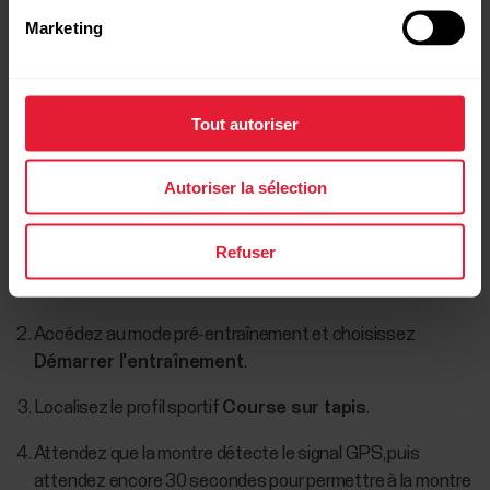
Marketing
Choisissez
Course sur tapis
et cliquez sur
Modifier
.
Allez dans
GPS et altitude
et paramétrez la
fréquence
d'enregistrement GPS
sur
Haute précision
.
Tout autoriser
Cliquez sur
Enregistrer
, puis synchronisez les
modifications vers votre montre.
Autoriser la sélection
Ensuite :
Refuser
Sortez et éloignez-vous des immeubles ou des arbres.
Accédez au mode pré-entraînement et choisissez
Démarrer l'entraînement
.
Localisez le profil sportif
Course sur tapis
.
Attendez que la montre détecte le signal GPS, puis
attendez encore 30 secondes pour permettre à la montre