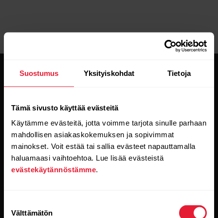
Suostumus
Yksityiskohdat
Tietoja
Tämä sivusto käyttää evästeitä
Käytämme evästeitä, jotta voimme tarjota sinulle parhaan
Pysy ajan tasalla.
mahdollisen asiakaskokemuksen ja sopivimmat
mainokset. Voit estää tai sallia evästeet napauttamalla
Tilaa uutiskirjeemme, niin saat
haluamaasi vaihtoehtoa. Lue lisää evästeistä
uusinta tietoa suoraan sähköpostiisi.
evästekäytännöstämme
.
Suostumuksen
Välttämätön
valinta