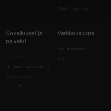
Ohjelmistojulkaisut
Sovellukset ja
Verkkokauppa
palvelut
Palautuskäytäntö
Polar Flow
FAQ
Yhteensopivat sovellukset
Smart Coaching
Kehittäjät