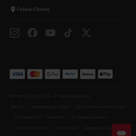
© Polar Electro 2025 . All Rights Reserved.
Takuu
Lakisääteiset tiedot
Saavutettavuuslausunto
Käyttöehdot
Evästeet
Evästeasetukset
Palveluntarjoajat
Tietosuoja
Datakäytäntö