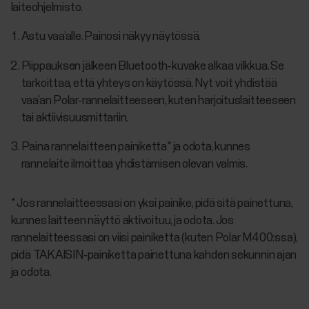
laiteohjelmisto.
Astu vaa’alle. Painosi näkyy näytössä.
Piippauksen jälkeen Bluetooth-kuvake alkaa vilkkua. Se
tarkoittaa, että yhteys on käytössä. Nyt voit yhdistää
vaa’an Polar-rannelaitteeseen, kuten harjoituslaitteeseen
tai aktiivisuusmittariin.
Paina rannelaitteen painiketta* ja odota, kunnes
rannelaite ilmoittaa yhdistämisen olevan valmis.
* Jos rannelaitteessasi on yksi painike, pidä sitä painettuna,
kunnes laitteen näyttö aktivoituu, ja odota. Jos
rannelaitteessasi on viisi painiketta (kuten Polar M400:ssa),
pidä TAKAISIN-painiketta painettuna kahden sekunnin ajan
ja odota.