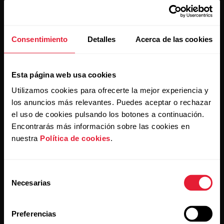
Mantente al día.
Consentimiento
Detalles
Acerca de las cookies
Suscríbete a nuestra newsletter y recibe
las últimas noticias directamente en tu bandeja de
Esta página web usa cookies
entrada.
Utilizamos cookies para ofrecerte la mejor experiencia y
los anuncios más relevantes. Puedes aceptar o rechazar
el uso de cookies pulsando los botones a continuación.
Encontrarás más información sobre las cookies en
nuestra
Política de cookies
.
Selección
Al hacer clic en Suscribir, aceptas recibir correos
Necesarias
de
electrónicos de Polar y confirmas que has leído nuestro
Aviso de privacidad.
consentimiento
Preferencias