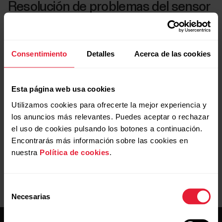
Resolución de problemas del sensor
running
Consentimiento
Detalles
Acerca de las cookies
¿Has vinculado tu sensor running con el M430?
Esta página web usa cookies
Utilizamos cookies para ofrecerte la mejor experiencia y
¿Está el sensor colocado correctamente en los
cordones de la zapatilla?
los anuncios más relevantes. Puedes aceptar o rechazar
el uso de cookies pulsando los botones a continuación.
Encontrarás más información sobre las cookies en
nuestra
Política de cookies
.
Selección
Necesarias
de
consentimiento