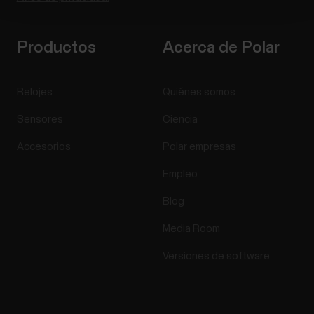
Productos
Acerca de Polar
Relojes
Quiénes somos
Sensores
Ciencia
Accesorios
Polar empresas
Empleo
Blog
Media Room
Versiones de software