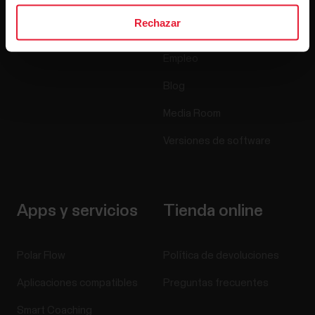
Sensores
Ciencia
Rechazar
Accesorios
Polar empresas
Empleo
Blog
Media Room
Versiones de software
Apps y servicios
Tienda online
Polar Flow
Política de devoluciones
Aplicaciones compatibles
Preguntas frecuentes
Smart Coaching