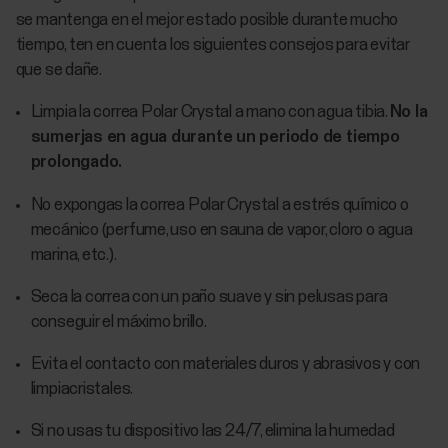
se mantenga en el mejor estado posible durante mucho
tiempo, ten en cuenta los siguientes consejos para evitar
que se dañe.
Limpia la correa Polar Crystal a mano con agua tibia.
No la
sumerjas en agua durante un periodo de tiempo
prolongado.
No expongas la correa Polar Crystal a estrés químico o
mecánico (perfume, uso en sauna de vapor, cloro o agua
marina, etc.).
Seca la correa con un paño suave y sin pelusas para
conseguir el máximo brillo.
Evita el contacto con materiales duros y abrasivos y con
limpiacristales.
Si no usas tu dispositivo las 24/7, elimina la humedad