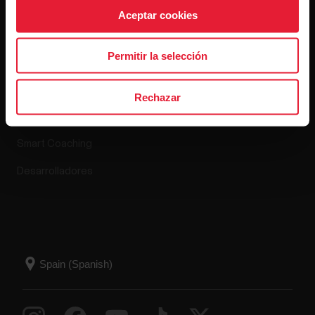
Aceptar cookies
Apps y servicios
Tienda online
Permitir la selección
Polar Flow
Política de devoluciones
Rechazar
Aplicaciones compatibles
Preguntas frecuentes
Smart Coaching
Desarrolladores