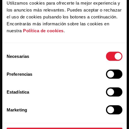
Utilizamos cookies para ofrecerte la mejor experiencia y
Al hacer clic en Suscribir, aceptas recibir correos
electrónicos de Polar y confirmas que has leído nuestro
los anuncios más relevantes. Puedes aceptar o rechazar
Aviso de privacidad.
el uso de cookies pulsando los botones a continuación.
Encontrarás más información sobre las cookies en
nuestra
Política de cookies
.
Productos
Acerca de Polar
Selección
Relojes
Quiénes somos
Necesarias
de
Sensores
Ciencia
consentimiento
Preferencias
Accesorios
Polar empresas
Empleo
Estadística
Blog
Media Room
Marketing
Versiones de software