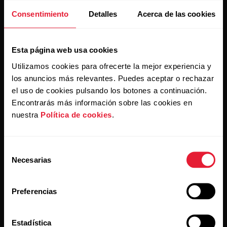
Suscríbete a nuestra newsletter y recibe
Consentimiento
Detalles
Acerca de las cookies
las últimas noticias directamente en tu bandeja de
entrada.
Esta página web usa cookies
Utilizamos cookies para ofrecerte la mejor experiencia y
los anuncios más relevantes. Puedes aceptar o rechazar
el uso de cookies pulsando los botones a continuación.
Encontrarás más información sobre las cookies en
nuestra
Política de cookies
.
Al hacer clic en Suscribir, aceptas recibir correos
electrónicos de Polar y confirmas que has leído nuestro
Aviso de privacidad.
Selección
Necesarias
de
consentimiento
Productos
Acerca de Polar
Preferencias
Relojes
Quiénes somos
Estadística