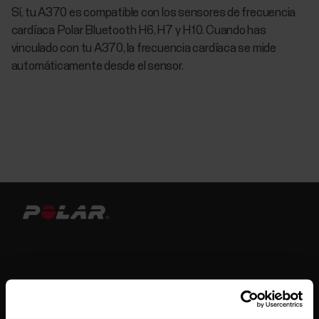
Sí, tu A370 es compatible con los sensores de frecuencia
cardíaca Polar Bluetooth H6, H7 y H10. Cuando has
vinculado con tu A370, la frecuencia cardíaca se mide
automáticamente desde el sensor.
Mantente al día.