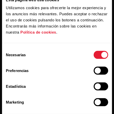
Utilizamos cookies para ofrecerte la mejor experiencia y
los anuncios más relevantes. Puedes aceptar o rechazar
Al hacer clic en Suscribir, aceptas recibir correos
electrónicos de Polar y confirmas que has leído nuestro
el uso de cookies pulsando los botones a continuación.
Aviso de privacidad.
Encontrarás más información sobre las cookies en
nuestra
Política de cookies
.
Productos
Acerca de Polar
Selección
Necesarias
de
Relojes
Quiénes somos
consentimiento
Sensores
Ciencia
Preferencias
Accesorios
Polar empresas
Empleo
Estadística
Blog
Marketing
Media Room