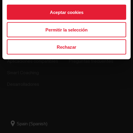
Versiones de software
Aceptar cookies
Permitir la selección
Apps y servicios
Tienda online
Rechazar
Polar Flow
Política de devoluciones
Aplicaciones compatibles
Preguntas frecuentes
Smart Coaching
Desarrolladores