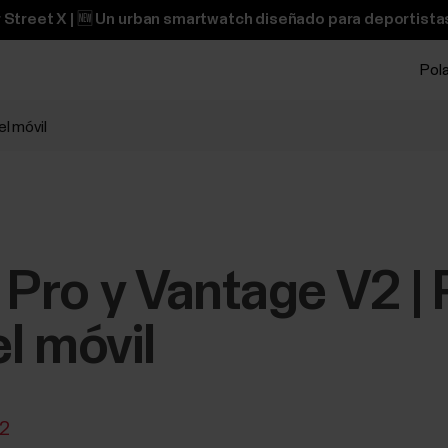
 Street X | 🆕 Un urban smartwatch diseñado para deportistas
Pol
el móvil
X Pro y Vantage V2 |
l móvil
V2