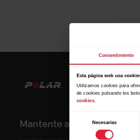
Consentimiento
Esta página web usa cookie
Utilizamos cookies para ofre
de cookies pulsando los bot
cookies
.
Selección
Mantente al día.
Necesarias
de
consentimiento