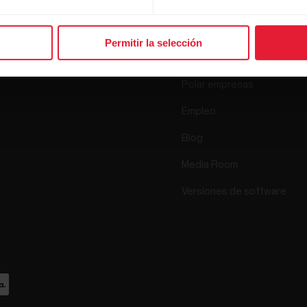
Relojes
Quiénes somos
Sensores
Permitir la selección
Ciencia
Accesorios
Polar empresas
Empleo
Blog
Media Room
Versiones de software