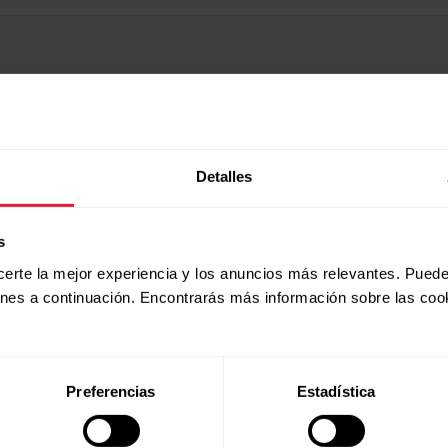
Detalles
s
certe la mejor experiencia y los anuncios más relevantes. Puede
ones a continuación. Encontrarás más información sobre las coo
Productos
Acerca de
Preferencias
Estadística
Polar