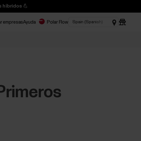
 híbridos 💪
ar empresas
Ayuda
Polar Flow
 Primeros