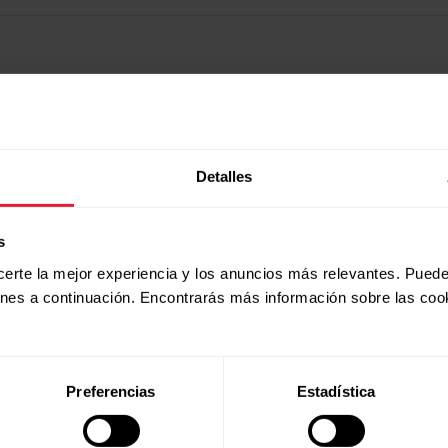
Detalles
s
certe la mejor experiencia y los anuncios más relevantes. Puede
ones a continuación. Encontrarás más información sobre las coo
Productos
Acerca de
Preferencias
Estadística
Polar