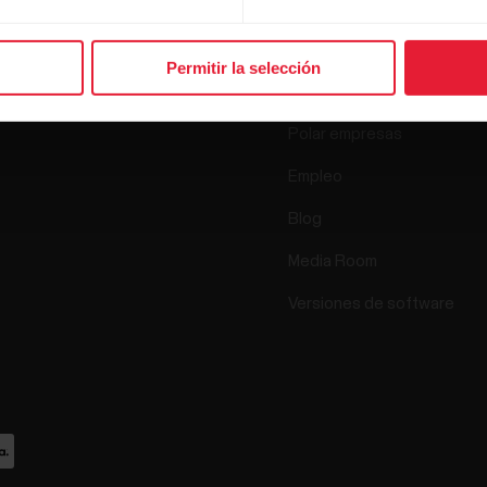
Relojes
Quiénes somos
Sensores
Permitir la selección
Ciencia
Accesorios
Polar empresas
Empleo
Blog
Media Room
Versiones de software