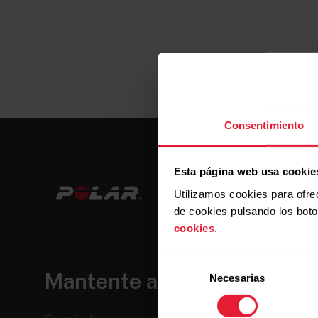
Consentimiento
Esta página web usa cookie
Utilizamos cookies para ofre
de cookies pulsando los bot
cookies
.
Selección
Mantente al día.
Necesarias
de
consentimiento