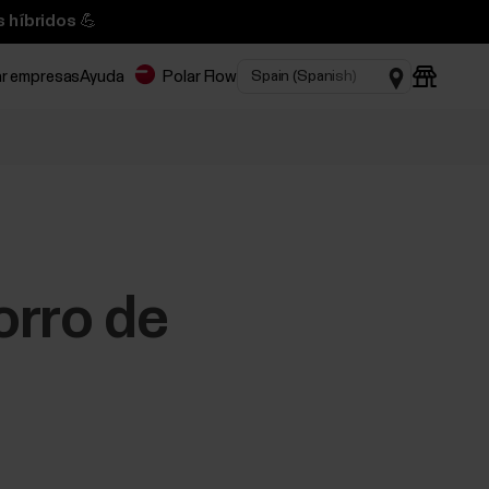
 híbridos 💪
ar empresas
Ayuda
Polar Flow
orro de