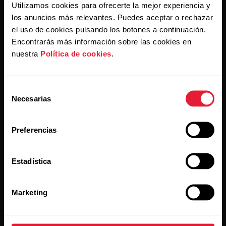
Utilizamos cookies para ofrecerte la mejor experiencia y
Al hacer clic en Suscribir, aceptas recibir correos
electrónicos de Polar y confirmas que has leído nuestro
los anuncios más relevantes. Puedes aceptar o rechazar
Aviso de privacidad.
el uso de cookies pulsando los botones a continuación.
Encontrarás más información sobre las cookies en
nuestra
Política de cookies
.
Productos
Acerca de Polar
Selección
Relojes
Quiénes somos
Necesarias
de
Sensores
Ciencia
consentimiento
Preferencias
Accesorios
Polar empresas
Empleo
Estadística
Blog
Media Room
Marketing
Versiones de software