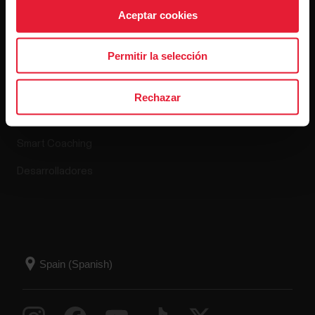
Aceptar cookies
Apps y servicios
Tienda online
Permitir la selección
Polar Flow
Política de devoluciones
Rechazar
Aplicaciones compatibles
Preguntas frecuentes
Smart Coaching
Desarrolladores