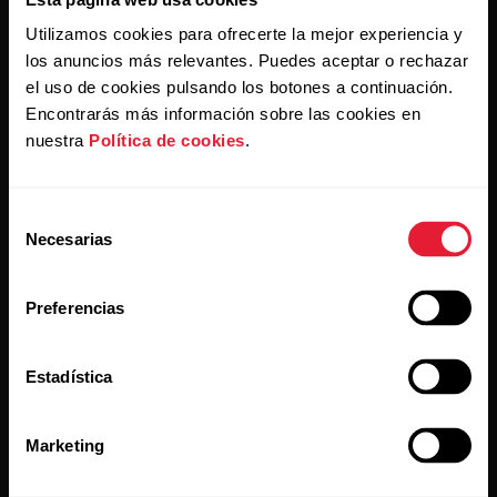
Utilizamos cookies para ofrecerte la mejor experiencia y
los anuncios más relevantes. Puedes aceptar o rechazar
Al hacer clic en Suscribir, aceptas recibir correos
electrónicos de Polar y confirmas que has leído nuestro
el uso de cookies pulsando los botones a continuación.
Aviso de privacidad.
Encontrarás más información sobre las cookies en
nuestra
Política de cookies
.
Productos
Acerca de Polar
Selección
Necesarias
de
Relojes
Quiénes somos
consentimiento
Sensores
Ciencia
Preferencias
Accesorios
Polar empresas
Empleo
Estadística
Blog
Marketing
Media Room