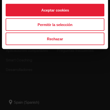
Versiones de software
Aceptar cookies
Permitir la selección
Apps y servicios
Tienda online
Rechazar
Polar Flow
Política de devoluciones
Aplicaciones compatibles
Preguntas frecuentes
Smart Coaching
Desarrolladores