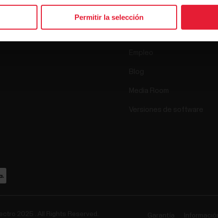
Ciencia
Permitir la selección
Accesorios
Polar empresas
Empleo
Blog
Media Room
Versiones de software
ectro 2025 . All Rights Reserved.
Garantía
Información