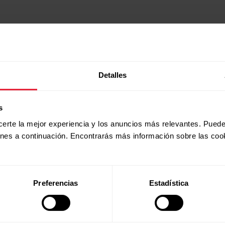
Detalles
s
certe la mejor experiencia y los anuncios más relevantes. Puede
ones a continuación. Encontrarás más información sobre las coo
Productos
Acerca de
Preferencias
Estadística
Polar
Relojes
Quiénes somos
Sensores