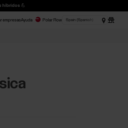
 híbridos 💪
ar empresas
Ayuda
Polar Flow
úsica