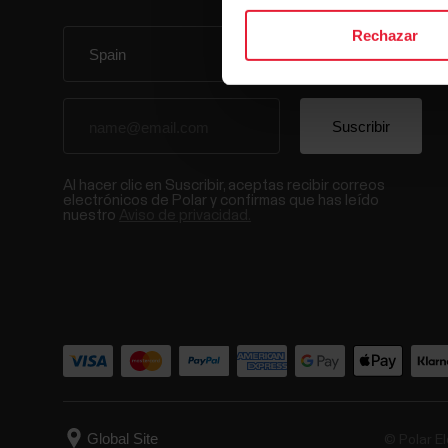
Rechazar
Al hacer clic en Suscribir, aceptas recibir correos
electrónicos de Polar y confirmas que has leído
nuestro
Aviso de privacidad.
© Polar El