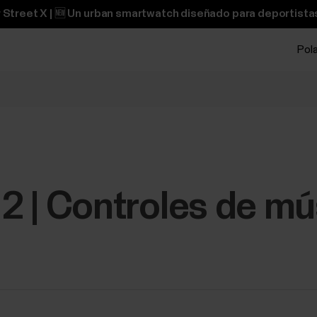
 Street X | 🆕 Un urban smartwatch diseñado para deportistas
Pol
e 2 | Controles de m