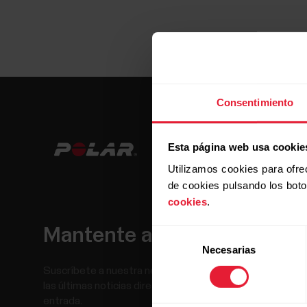
Consentimiento
Esta página web usa cookie
Utilizamos cookies para ofre
de cookies pulsando los bot
cookies
.
Mantente al día.
Selección
Necesarias
de
consentimiento
Suscríbete a nuestra newsletter y recibe
las últimas noticias directamente en tu bandeja de
entrada.