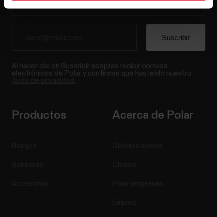
Al hacer clic en Suscribir, aceptas recibir correos
electrónicos de Polar y confirmas que has leído nuestro
Aviso de privacidad.
Productos
Acerca de Polar
Relojes
Quiénes somos
Sensores
Ciencia
Accesorios
Polar empresas
Empleo