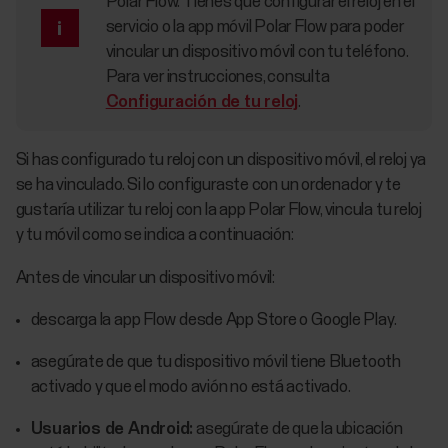
Polar Flow. Tienes que configurar el reloj en el
servicio o la app móvil Polar Flow para poder
vincular un dispositivo móvil con tu teléfono.
Para ver instrucciones, consulta
Configuración de tu reloj
.
Si has configurado tu reloj con un dispositivo móvil, el reloj ya
se ha vinculado. Si lo configuraste con un ordenador y te
gustaría utilizar tu reloj con la app Polar Flow, vincula tu reloj
y tu móvil como se indica a continuación:
Antes de vincular un dispositivo móvil:
descarga la app Flow desde App Store o Google Play.
asegúrate de que tu dispositivo móvil tiene Bluetooth
activado y que el modo avión no está activado.
Usuarios de Android:
asegúrate de que la ubicación