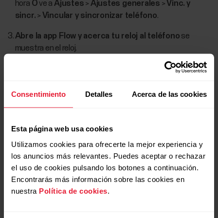
hora
O
ve a
Ajustes
>
Ajustes generales
>
Vinc. y
sincr.
>
Vincular y sincronizar teléfono
.
Abre la app Flow y acerca tu reloj al teléfono
se
muestra en el reloj.
Cuando aparezca en tu dispositivo móvil el mensaje de
conformación
Solicitud de vinculación de Bluetooth
,
comprueba que el código mostrado en tu dispositivo móvil
Consentimiento
Detalles
Acerca de las cookies
coincide con el código mostrado en tu reloj.
Acepta la solicitud de vinculación de Bluetooth en tu
Esta página web usa cookies
dispositivo móvil.
Utilizamos cookies para ofrecerte la mejor experiencia y
los anuncios más relevantes. Puedes aceptar o rechazar
Confirma el código de pin en tu reloj.
el uso de cookies pulsando los botones a continuación.
Encontrarás más información sobre las cookies en
Vinculación terminada
se muestra cuando se completa
nuestra
Política de cookies
.
la vinculación.