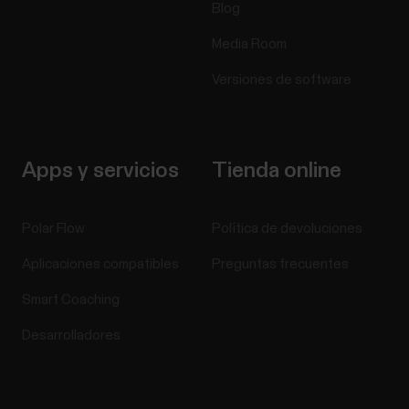
Blog
Media Room
Versiones de software
Apps y servicios
Tienda online
Polar Flow
Política de devoluciones
Aplicaciones compatibles
Preguntas frecuentes
Smart Coaching
Desarrolladores