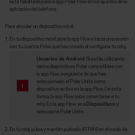
esté habilitada para la app Polar Flow en los ajustes de la
aplicación del teléfono.
Para vincular un dispositivo móvil:
En tu dispositivo móvil, abre la app Flow e inicia una sesión
con tu cuenta Polar, que has creado al configurar tu reloj.
Usuarios de Android
: Si estás utilizando
varios dispositivos Polar compatibles con
la app Flow, asegúrate de que has
seleccionado el Polar Unite como
dispositivo activo en la app Flow. De esta
forma, la app Flow sabe conectarse a tu
reloj. En la app Flow, ve a
Dispositivos
y
selecciona Polar Unite.
En tu reloj, pulsa y mantén pulsado ATRÁS en el modo de