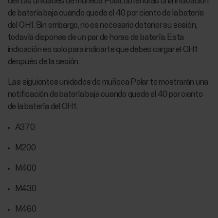
ciertas unidades de muñeca Polar, obtendrás una indicación
de batería baja cuando quede el 40 por ciento de la batería
del OH1. Sin embargo, no es necesario detener su sesión,
todavía dispones de un par de horas de batería. Esta
indicación es solo para indicarte que debes cargar el OH1
después de la sesión.
Las siguientes unidades de muñeca Polar te mostrarán una
notificación de batería baja cuando quede el 40 por ciento
de la batería del OH1:
A370
M200
M400
M430
M460