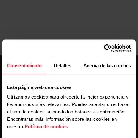
Consentimiento
Detalles
Acerca de las cookies
Esta página web usa cookies
Utilizamos cookies para ofrecerte la mejor experiencia y
Mantente al día.
los anuncios más relevantes. Puedes aceptar o rechazar
el uso de cookies pulsando los botones a continuación.
Suscríbete a nuestra newsletter y recibe
Encontrarás más información sobre las cookies en
las últimas noticias directamente en tu bandeja de
nuestra
Política de cookies
.
entrada.