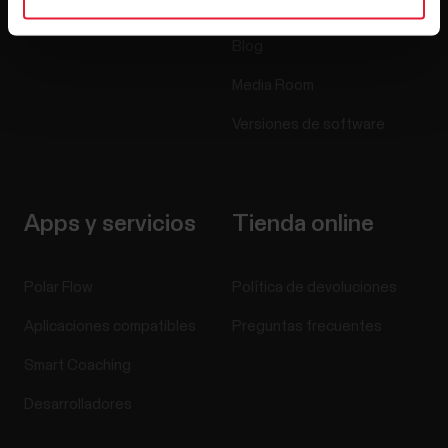
Empleo
Blog
Media Room
Versiones de software
Apps y servicios
Tienda online
Polar Flow
Política de devoluciones
Aplicaciones compatibles
Preguntas frecuentes
Smart Coaching
Desarrolladores