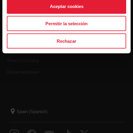
Aceptar cookies
Apps y servicios
Tienda online
Permitir la selección
Polar Flow
Política de devoluciones
Rechazar
Aplicaciones compatibles
Preguntas frecuentes
Smart Coaching
Desarrolladores