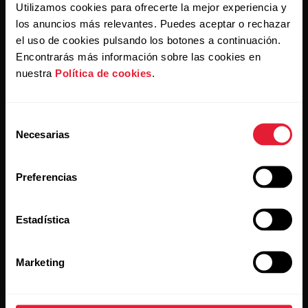
Utilizamos cookies para ofrecerte la mejor experiencia y
Al hacer clic en Suscribir, aceptas recibir correos
electrónicos de Polar y confirmas que has leído nuestro
los anuncios más relevantes. Puedes aceptar o rechazar
Aviso de privacidad.
el uso de cookies pulsando los botones a continuación.
Encontrarás más información sobre las cookies en
nuestra
Política de cookies
.
Productos
Acerca de Polar
Selección
Relojes
Quiénes somos
Necesarias
de
Sensores
Ciencia
consentimiento
Preferencias
Accesorios
Polar empresas
Empleo
Estadística
Blog
Media Room
Marketing
Versiones de software