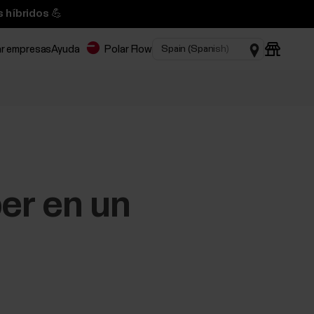
 híbridos 💪
ar empresas
Ayuda
Polar Flow
er en un