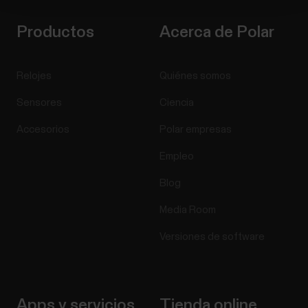
Productos
Acerca de Polar
Relojes
Quiénes somos
Sensores
Ciencia
Accesorios
Polar empresas
Empleo
Blog
Media Room
Versiones de software
Apps y servicios
Tienda online