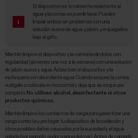
El dispositivo es totalmente resistente al
agua y la correa se puede lavar. Puedes
limpiar ambos sin problemas con una
solución suave de agua y jabón, y enjuagarlos
bajo el grifo.
Mantén limpios el dispositivo y la correa lavándolos con
regularidad (al menos una vez a la semana) con una solución
de jabón suave y agua. Aclara bien el dispositivo y la
muñequera con abundante agua. Cuando seques la correa,
cuélgala o colócala en horizontal y deja que se seque por
completo.
No utilices alcohol, desinfectante ni otros
productos químicos.
Mantén limpios los contactos de carga para garantizar una
carga correcta y proteger tu dispositivo de la oxidación y
otros posibles daños causados por la suciedad y el agua
salada (por ejemplo, sudor o agua del mar). Antes de cargarlo,