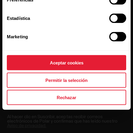
Estadística
Mantente al día.
Marketing
Suscríbete a nuestra newsletter y recibe
las últimas noticias directamente en tu bandeja de
entrada.
Aceptar cookies
Permitir la selección
Rechazar
Al hacer clic en Suscribir, aceptas recibir correos
electrónicos de Polar y confirmas que has leído nuestro
Aviso de privacidad.