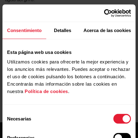
Almacenamiento
Limpia el dispositivo y la correa antes de guardarlos
Consentimiento
Detalles
Acerca de las cookies
yalmacénalos en un lugar fresco y seco alejado de la
humedad, la luz solar directa y de materiales conductivos, y
evita usar bolsas no transpirablesGuarda el dispositivo
Esta página web usa cookies
parcialmente cargado, y recárgalo cada pocos meses si no
Utilizamos cookies para ofrecerte la mejor experiencia y
vas a usarlo en mucho tiempo para preservar la vida útil de la
los anuncios más relevantes. Puedes aceptar o rechazar
batería.
el uso de cookies pulsando los botones a continuación.
Encontrarás más información sobre las cookies en
nuestra
Política de cookies
.
Selección
Necesarias
de
consentimiento
Preferencias