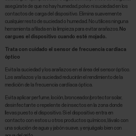
asegúrate de que no hay humedad, polvo ni suciedad en los
contactos de carga del dispositivo. Elimina suavemente
cualquier resto de suciedad o humedad. No utilices ninguna
herramienta afilada en la limpieza para evitar arañazos.
No
cargues el dispositivo cuando esté mojado.
Trata con cuidado el sensor de frecuencia cardíaca
óptico
Evita la suciedad y los arañazos en el área del sensor óptico.
Los arañazos y la suciedad reducirán el rendimiento de la
medición de la frecuencia cardíaca óptica.
Evita aplicar perfume, loción, bronceador/protector solar,
desinfectante o repelente de insectos en la zona donde
llevas puesto el dispositivo. Si el dispositivo entra en
contacto con estos u otros productos químicos, lávalo con
una solución de agua y jabón suave, y enjuágalo bien con
agua del grifo.