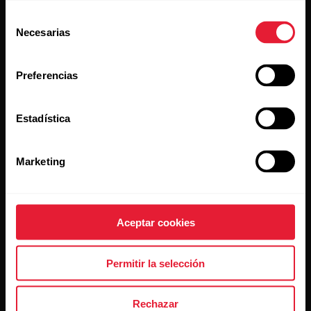
Selección
Necesarias
de
consentimiento
Preferencias
Al hacer clic en Suscribir, aceptas recibir correos
Estadística
electrónicos de Polar y confirmas que has leído nuestro
Aviso de privacidad.
Marketing
Productos
Acerca de Polar
Aceptar cookies
Relojes
Quiénes somos
Sensores
Ciencia
Permitir la selección
Accesorios
Polar empresas
Rechazar
Empleo