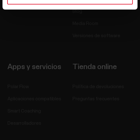
Blog
Media Room
Versiones de software
Apps y servicios
Tienda online
Polar Flow
Política de devoluciones
Aplicaciones compatibles
Preguntas frecuentes
Smart Coaching
Desarrolladores