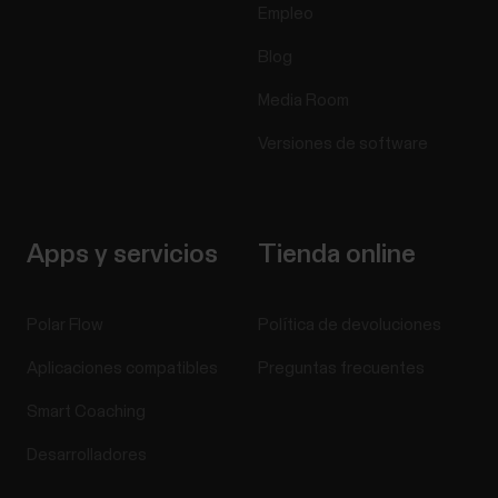
Empleo
Blog
Media Room
Versiones de software
Apps y servicios
Tienda online
Polar Flow
Política de devoluciones
Aplicaciones compatibles
Preguntas frecuentes
Smart Coaching
Desarrolladores