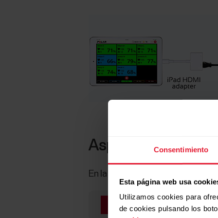
Aspecto del club
Consentimiento
En la app Polar Club, ve al menú 
Esta página web usa cookie
Utilizamos cookies para ofre
Los ajustes de aspecto
de cookies pulsando los bot