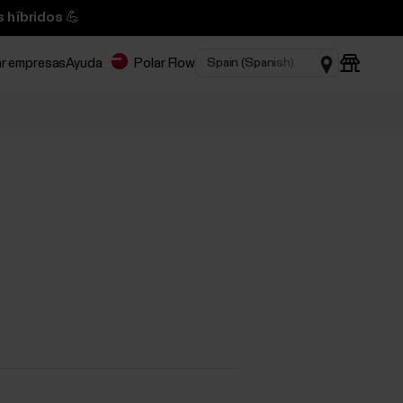
 híbridos 💪
ar empresas
Ayuda
Polar Flow