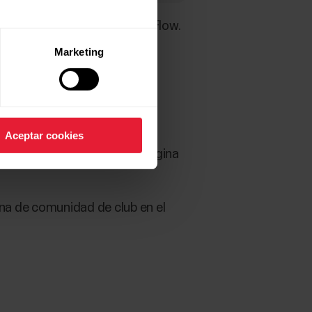
ub en el servicio web Polar Flow.
la vista en directo, los
Marketing
tada en la esquina superior
o que muestre tu club.
Aceptar cookies
ub. Verán este texto en la página
ina de comunidad de club en el