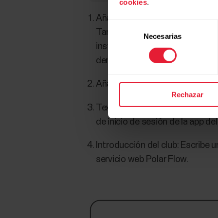
cookies
.
Añadir logotipo del club: El lo
Selección
También puedes mostrar el logoti
Necesarias
de
instructores de tu club pueden 
consentimiento
derecha de la pantalla.
Añadir foto de bienvenida: Cre
Rechazar
Texto de bienvenida del club: E
de inicio de sesión de la app del
Introducción del club: Escribe 
servicio web Polar Flow.