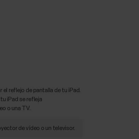
 el reflejo de pantalla de tu iPad.
tu iPad se refleja
eo o una TV.
ector de vídeo o un televisor.