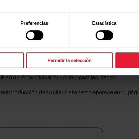
gotipo del club se muestra en tu página de comunidad de cl
po del club en la vista en directo durante las clases. En 
Preferencias
Estadística
activar o desactivar el logotipo en el menú de rueda den
a tú mismo la página de la comunidad añadiendo una fot
Permitir la selección
scribe un mensaje de bienvenida para los miembros del cl
 iPad de Polar Club al inscribirse para las clases.
una introducción de tu club. Este texto aparece en tu pág