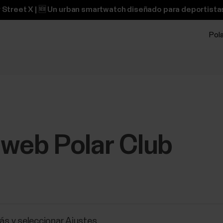
 Street X | 🆕 Un urban smartwatch diseñado para deportistas
Pol
 web Polar Club
Más y seleccionar Ajustes.