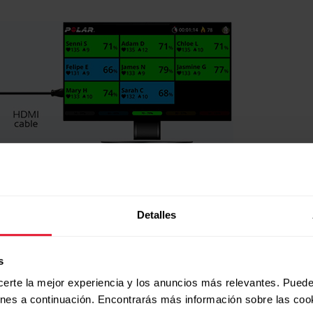
Detalles
Más y selecciona Ajustes > Aspecto del club.
s
certe la mejor experiencia y los anuncios más relevantes. Puede
 del club solo están visibles para el administrador del c
ones a continuación. Encontrarás más información sobre las coo