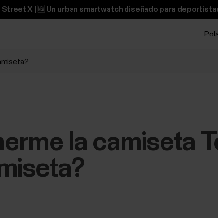
 Street X | 🆕 Un urban smartwatch diseñado para deportistas
Pol
amiseta?
erme la camiseta 
amiseta?