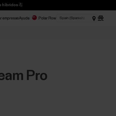
 híbridos 💪
ar empresas
Ayuda
Polar Flow
Team Pro