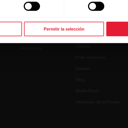
Productos
Acerca de
Polar
Relojes
Permitir la selección
Quiénes somos
Sensores
Ciencia
Accesorios
Polar empresas
Empleo
Blog
Media Room
Versiones de software