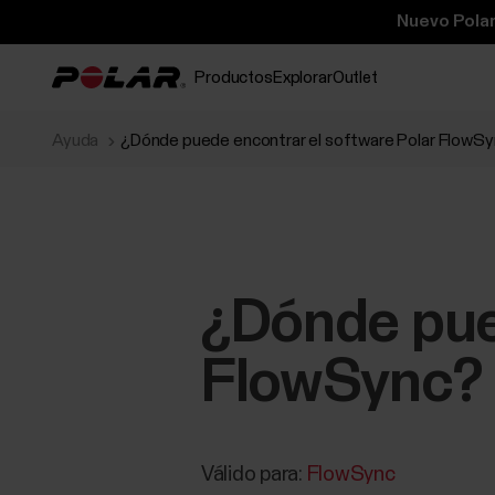
Nuevo Polar
Productos
Explorar
Outlet
Ayuda
¿Dónde puede encontrar el software Polar FlowS
¿Dónde pue
FlowSync?
Válido para:
FlowSync