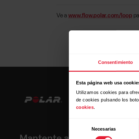
Ve a
www.flow.polar.com/loop
pa
Consentimiento
Esta página web usa cookie
Utilizamos cookies para ofre
de cookies pulsando los bot
cookies
.
Selección
Necesarias
de
Mantente al día.
consentimiento