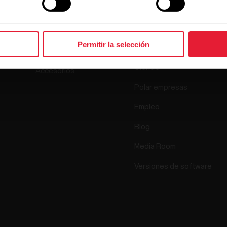
Polar
Relojes
Permitir la selección
Quiénes somos
Sensores
Ciencia
Accesorios
Polar empresas
Empleo
Blog
Media Room
Versiones de software