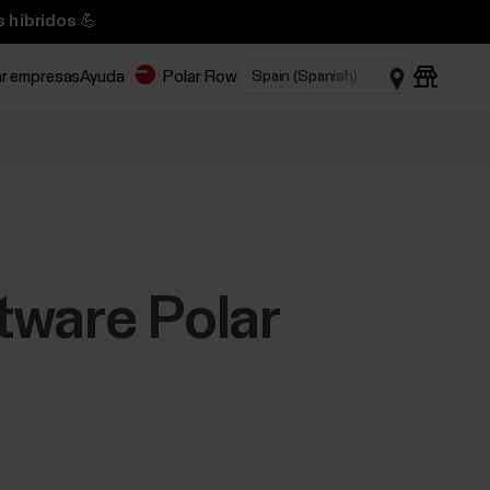
 híbridos 💪
ar empresas
Ayuda
Polar Flow
tware Polar