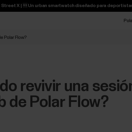
 Street X | 🆕 Un urban smartwatch diseñado para deportistas
Pol
de Polar Flow?
 revivir una sesión
b de Polar Flow?