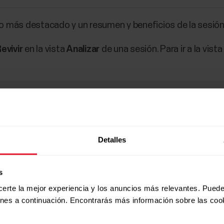
 lo más destacado y un resumen y beneficios de la sesión
evivir
en la vista
Analizar
de una sesión. Para ir a la vist
as sesiones que hayas grabado con datos GPS.
Detalles
s
certe la mejor experiencia y los anuncios más relevantes. Puede
ones a continuación. Encontrarás más información sobre las coo