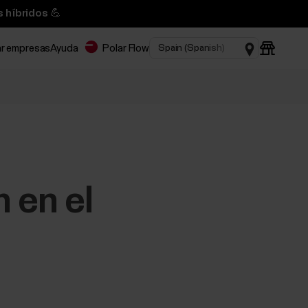
 híbridos 💪
ar empresas
Ayuda
Polar Flow
 en el