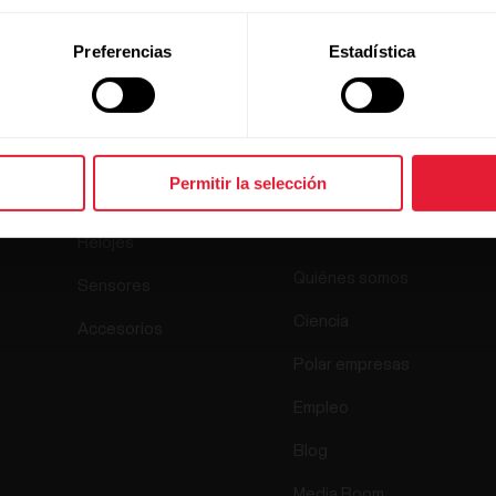
Preferencias
Estadística
Productos
Acerca de
Permitir la selección
Polar
Relojes
Quiénes somos
Sensores
Ciencia
Accesorios
Polar empresas
Empleo
Blog
Media Room