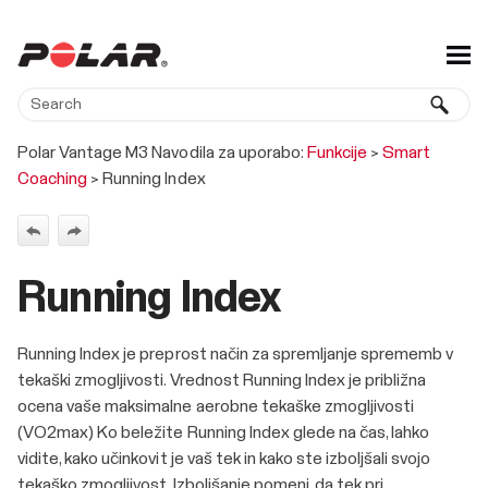
Skip To Main Content
Polar Vantage M3 Navodila za uporabo:
Funkcije
>
Smart
Coaching
>
Running Index
Running Index
Running Index je preprost način za spremljanje sprememb v
tekaški zmogljivosti. Vrednost Running Index je približna
ocena vaše maksimalne aerobne tekaške zmogljivosti
(VO2max) Ko beležite Running Index glede na čas, lahko
vidite, kako učinkovit je vaš tek in kako ste izboljšali svojo
tekaško zmogljivost. Izboljšanje pomeni, da tek pri