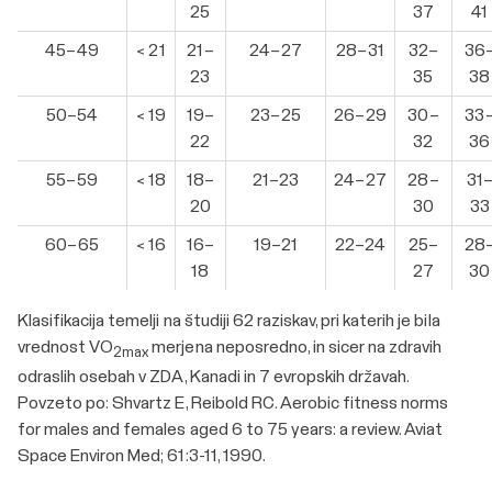
25
37
41
45–49
< 21
21–
24–27
28–31
32–
36
23
35
38
50–54
< 19
19–
23–25
26–29
30–
33
22
32
36
55–59
< 18
18–
21–23
24–27
28–
31
20
30
33
60–65
< 16
16–
19–21
22–24
25–
28
18
27
30
Klasifikacija temelji na študiji 62 raziskav, pri katerih je bila
vrednost VO
merjena neposredno, in sicer na zdravih
2max
odraslih osebah v ZDA, Kanadi in 7 evropskih državah.
Povzeto po: Shvartz E, Reibold RC. Aerobic fitness norms
for males and females aged 6 to 75 years: a review. Aviat
Space Environ Med; 61:3-11, 1990.