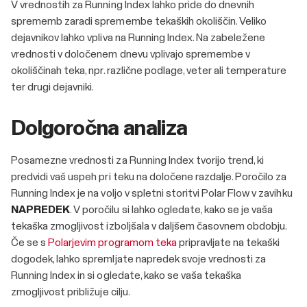
V vrednostih za Running Index lahko pride do dnevnih
sprememb zaradi spremembe tekaških okoliščin. Veliko
dejavnikov lahko vpliva na Running Index. Na zabeležene
vrednosti v določenem dnevu vplivajo spremembe v
okoliščinah teka, npr. različne podlage, veter ali temperature
ter drugi dejavniki.
Dolgoročna analiza
Posamezne vrednosti za Running Index tvorijo trend, ki
predvidi vaš uspeh pri teku na določene razdalje. Poročilo za
Running Index je na voljo v spletni storitvi Polar Flow v zavihku
NAPREDEK
. V poročilu si lahko ogledate, kako se je vaša
tekaška zmogljivost izboljšala v daljšem časovnem obdobju.
Če se s
Polarjevim programom teka
pripravljate na tekaški
dogodek, lahko spremljate napredek svoje vrednosti za
Running Index in si ogledate, kako se vaša tekaška
zmogljivost približuje cilju.