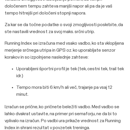
določenem tempu zahteva manjši napor ali pa da je vaš
tempo hitrejši pri določeni stopnji napora.
Za kar se da točne podatke o svoji zmogljivosti poskrbite, da
ste nastavili vrednost za svoj maks. srčni utrip.
Running Index se izračuna med vsako vadbo, ko sta vklopljena
merjenje srčnega utripa in GPS
oz. ko uporabljate senzor
korakov in
so izpolnjene naslednje zahteve:
Uporabljeni športni profil je tek (tek, cestni tek, trail tek
idr.)
Tempo mora biti 6 km/h ali več, trajanje pa vsaj 12
minut.
Izračun se prične, ko pričnete beležiti vadbo. Med vadbo se
lahko dvakrat ustavite, na primer pri semaforju, ne da bi to
vplivalo na izračun. Po vadbi ura prikaže vrednost za Running
Index in shrani rezultat v povzetek treninga.