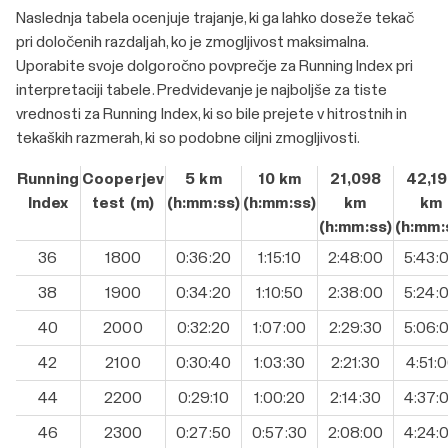
Naslednja tabela ocenjuje trajanje, ki ga lahko doseže tekač
pri določenih razdaljah, ko je zmogljivost maksimalna.
Uporabite svoje dolgoročno povprečje za Running Index pri
interpretaciji tabele. Predvidevanje je najboljše za tiste
vrednosti za Running Index, ki so bile prejete v hitrostnih in
tekaških razmerah, ki so podobne ciljni zmogljivosti.
Running
Cooperjev
5 km
10 km
21,098
42,1
Index
test (m)
(h:mm:ss)
(h:mm:ss)
km
km
(h:mm:ss)
(h:mm:
36
1800
0:36:20
1:15:10
2:48:00
5:43:
38
1900
0:34:20
1:10:50
2:38:00
5:24:
40
2000
0:32:20
1:07:00
2:29:30
5:06:
42
2100
0:30:40
1:03:30
2:21:30
4:51:
44
2200
0:29:10
1:00:20
2:14:30
4:37:
46
2300
0:27:50
0:57:30
2:08:00
4:24: