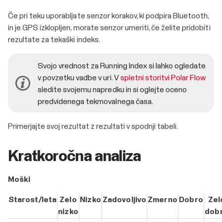
Če pri teku uporabljate senzor korakov, ki podpira Bluetooth,
in je GPS izklopljen, morate senzor umeriti, če želite pridobiti
rezultate za tekaški indeks.
Svojo vrednost za Running Index si lahko ogledate
v povzetku vadbe v uri. V
spletni storitvi Polar Flow
sledite svojemu napredku in si oglejte oceno
predvidenega tekmovalnega časa.
Primerjajte svoj rezultat z rezultati v spodnji tabeli.
Kratkoročna analiza
Moški
Starost/leta
Zelo
Nizko
Zadovoljivo
Zmerno
Dobro
Zel
nizko
dob