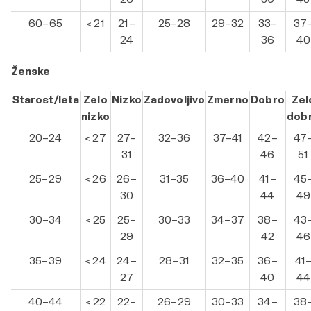
60–65
< 21
21–
25–28
29–32
33–
37
24
36
40
Ženske
Starost/leta
Zelo
Nizko
Zadovoljivo
Zmerno
Dobro
Zel
nizko
dob
20–24
< 27
27–
32–36
37–41
42–
47
31
46
51
25–29
< 26
26–
31–35
36–40
41–
45
30
44
49
30–34
< 25
25–
30–33
34–37
38–
43
29
42
46
35–39
< 24
24–
28–31
32–35
36–
41
27
40
44
40–44
< 22
22–
26–29
30–33
34–
38