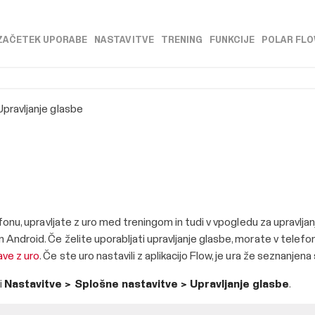
Skip To Main Content
ZAČETEK UPORABE
NASTAVITVE
TRENING
FUNKCIJE
POLAR FL
»
»
»
»
Upravljanje glasbe
efonu, upravljate z uro med treningom in tudi v vpogledu za upravljanj
Android. Če želite uporabljati upravljanje glasbe, morate v telefon n
ve z uro
. Če ste uro nastavili z aplikacijo Flow, je ura že seznanjen
i
Nastavitve > Splošne nastavitve > Upravljanje glasbe
.