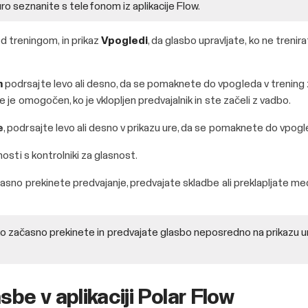
uro seznanite s telefonom iz aplikacije Flow.
ed treningom, in prikaz
Vpogledi
, da glasbo upravljate, ko ne trenira
m
podrsajte levo ali desno, da se pomaknete do vpogleda v trening za
e je omogočen, ko je vklopljen predvajalnik in ste začeli z vadbo.
e
, podrsajte levo ali desno v prikazu ure, da se pomaknete do vpogl
nosti s kontrolniki za glasnost.
časno prekinete predvajanje, predvajate skladbe ali preklapljate med
o začasno prekinete in predvajate glasbo neposredno na prikazu ur
sbe v aplikaciji Polar Flow