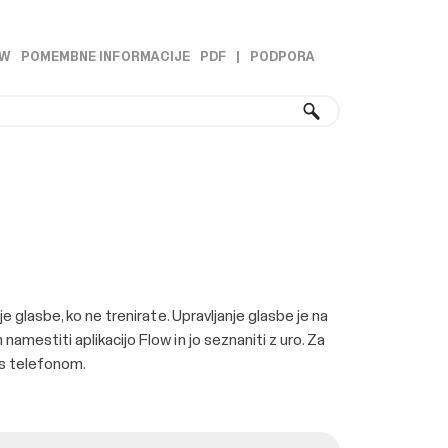
OW
POMEMBNE INFORMACIJE
PDF
|
PODPORA
»
»
e glasbe, ko ne trenirate. Upravljanje glasbe je na
amestiti aplikacijo Flow in jo seznaniti z uro. Za
a s telefonom.