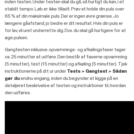
inden testen. Under testen skal du gå, så hurtigt du kan, i et
stabilt tempo. Løb er ikke tilladt. Prøv at holde din puls over
65 % af din maksimale puls. Der er ingen øvre grænse. Jo
længere gåafstand, jo bedre er dit resultat. Hvis din puls er
for lav, vil uret underrette dig. Dvs. du skal gå hurtigere for at
øge pulsen.
Gangtesten inklusive opvarmnings- og afkølingsfaser tager
ca. 25 minutter at udføre. Den består af faserne opvarmning
(5 minutter), test (15 minutter) og afkøling (5 minutter). Tjek
instruktionerne på dit ur under
Tests > Gangtest > Sådan
gør du
endnu engang, inden du begynder at kigge på en
detaljeret beskrivelse af testen og instruktioner til, hvordan
den udføres.