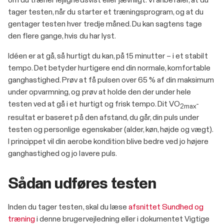
om du træner lejlighedsvist eller jævnligt. Vi anbefaler, at du
tager testen, når du starter et træningsprogram, og at du
gentager testen hver tredje måned. Du kan sagtens tage
den flere gange, hvis du har lyst.
Idéen er at gå, så hurtigt du kan, på 15 minutter – i et stabilt
tempo. Det betyder hurtigere end din normale, komfortable
ganghastighed. Prøv at få pulsen over 65 % af din maksimum
under opvarmning, og prøv at holde den der under hele
testen ved at gå i et hurtigt og frisk tempo. Dit VO
-
2max
resultat er baseret på den afstand, du går, din puls under
testen og personlige egenskaber (alder, køn, højde og vægt).
I princippet vil din aerobe kondition blive bedre ved jo højere
ganghastighed og jo lavere puls.
Sådan udføres testen
Inden du tager testen, skal du læse
afsnittet Sundhed og
træning
i denne brugervejledning eller i dokumentet Vigtige