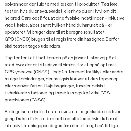
oplysninger, der fulgte med æsken til produktet. Tag ikke
testen, hvis du er syg, skadet, eller hvis du er i tvivl om dit
helbred. Sørg også for, at dine fysiske indstillinger – inklusive
vægt, højde, alder samt hvilken hånd du har uret på – er
opdateret. Vi bruger dem til at beregne resultatet.
GPS (GNSS) bruges til at registrere din hastighed. Derfor
skal testen tages udendørs.
Tag testen i et fladt terræn, på en jævn sti eller vej på et
sted, hvor der er frit udsyn til himlen, for at opnå optimal
GPS-ydeevne (GNSS). Undgå ruter med trafiklys eller andre
mulige forhindringer, der muligvis kræver, at du stopper op
eller sænker farten. Høje bygninger, tuneller, delvist
tildækkede stadioner og træer kan også påvirke GPS-
præcisionen (GNSS).
Betingelserne inden testen bør være nogenlunde ens hver
gang. Du kan f.eks. rode rundt i resultaterne, hvis du har et
intensivt træningspas dagen før eller et tungt måltid lige