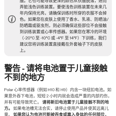
服。它也可能导致更深的颜色从衣服脱落，进而
弄脏浅色训练装置。要使浅色训练装置在未来几
年内保持光亮，请确保训练时所穿的衣服不会掉
色。如果您在皮肤上使用了香水、乳液、防晒油/
防晒霜或驱虫剂，则必须确保这些部位不会接触
到训练装置或心率传感器。如果您在寒冷的环境
（-20°C 至 -10°C 或 -4°F 至 14°F）下训练，我们
建议您将训练装置直接戴在外套袖子下的皮肤
上。
警告 - 请将电池置于儿童接触
不到的地方
Polar 心率传感器（例如 H10 和 H9）内含一块纽扣电池。如
果意外吞下电池，短短 2 小时内就会造成严重的内部灼伤，
并有可能导致死亡。
请将新旧电池置于儿童接触不到的地
方。
如果电池槽无法合实，请停止使用产品并使其远离儿
童。
如果您认为电池可能被吞食或塞入身体的任何部位，