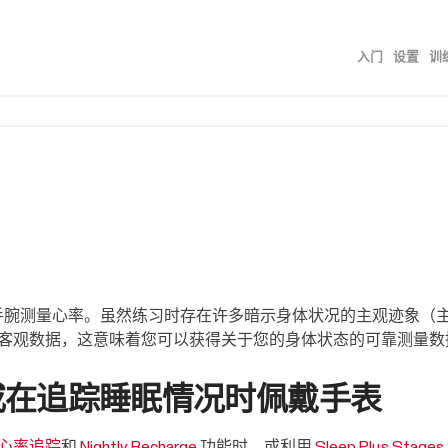
跳到主内容
入门
设置
训
»
»
手腕测量心率。虽然练习时存在许多暗示身体状况的主观迹象（
客观数据，这意味着您可以获得关于您的身体状态的可靠测量数
或在追踪睡眠情况时佩戴手表
心率追踪
和
Nightly Recharge
功能时，或利用
Sleep Plus Stages