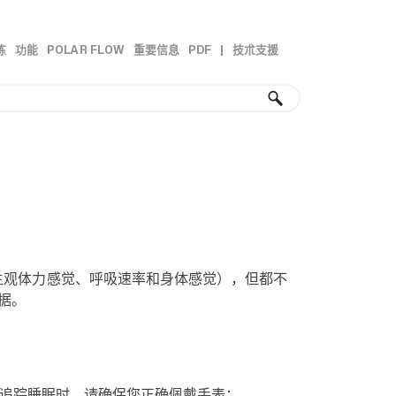
练
功能
POLAR FLOW
重要信息
PDF
|
技朮支援
»
»
»
»
主观体力感觉、呼吸速率和身体感觉），但都不
据。
追踪睡眠时，请确保您正确佩戴手表：