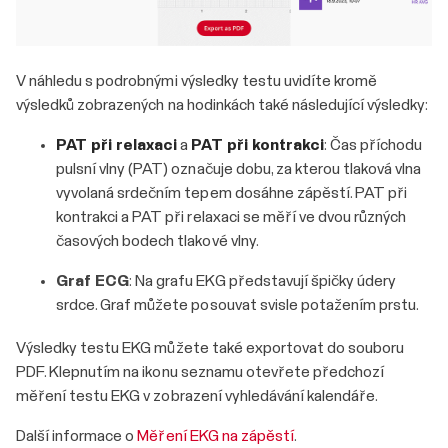
V náhledu s podrobnými výsledky testu uvidíte kromě
výsledků zobrazených na hodinkách také následující výsledky:
PAT při relaxaci
a
PAT při kontrakci
: Čas příchodu
pulsní vlny (PAT) označuje dobu, za kterou tlaková vlna
vyvolaná srdečním tepem dosáhne zápěstí. PAT při
kontrakci a PAT při relaxaci se měří ve dvou různých
časových bodech tlakové vlny.
Graf ECG
: Na grafu EKG představují špičky údery
srdce. Graf můžete posouvat svisle potažením prstu.
Výsledky testu EKG můžete také exportovat do souboru
PDF. Klepnutím na ikonu seznamu otevřete předchozí
měření testu EKG v zobrazení vyhledávání kalendáře.
Další informace o
Měření EKG na zápěstí
.