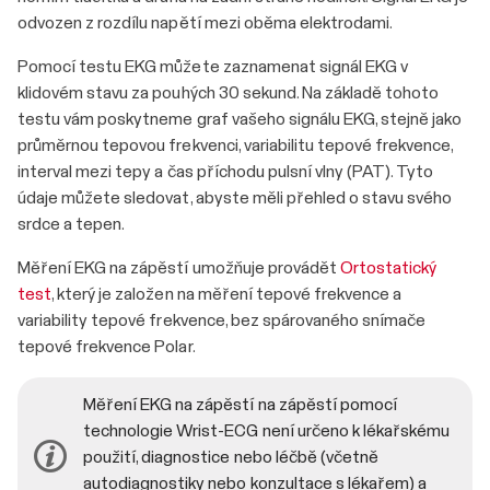
odvozen z rozdílu napětí mezi oběma elektrodami.
Pomocí testu EKG můžete zaznamenat signál EKG v
klidovém stavu za pouhých 30 sekund. Na základě tohoto
testu vám poskytneme graf vašeho signálu EKG, stejně jako
průměrnou tepovou frekvenci, variabilitu tepové frekvence,
interval mezi tepy a čas příchodu pulsní vlny (PAT). Tyto
údaje můžete sledovat, abyste měli přehled o stavu svého
srdce a tepen.
Měření EKG na zápěstí umožňuje provádět
Ortostatický
test
, který je založen na měření tepové frekvence a
variability tepové frekvence, bez spárovaného snímače
tepové frekvence Polar.
Měření EKG na zápěstí na zápěstí pomocí
technologie Wrist-ECG není určeno k lékařskému
použití, diagnostice nebo léčbě (včetně
autodiagnostiky nebo konzultace s lékařem) a