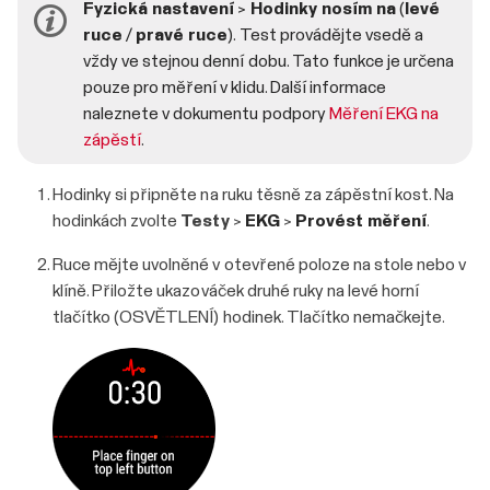
Fyzická nastavení
>
Hodinky nosím na
(
levé
ruce
/
pravé ruce
). Test provádějte vsedě a
vždy ve stejnou denní dobu. Tato funkce je určena
pouze pro měření v klidu. Další informace
naleznete v dokumentu podpory
Měření EKG na
zápěstí
.
Hodinky si připněte na ruku těsně za zápěstní kost. Na
hodinkách zvolte
Testy
>
EKG
>
Provést měření
.
Ruce mějte uvolněné v otevřené poloze na stole nebo v
klíně. Přiložte ukazováček druhé ruky na levé horní
tlačítko (OSVĚTLENÍ) hodinek. Tlačítko nemačkejte.