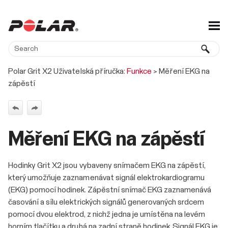
Skip To Main Content
Polar Grit X2 Uživatelská příručka:
Funkce
>
Měření EKG na
zápěstí
Měření EKG na zápěstí
Hodinky Grit X2 jsou vybaveny snímačem EKG na zápěstí,
který umožňuje zaznamenávat signál elektrokardiogramu
(EKG) pomocí hodinek. Zápěstní snímač EKG zaznamenává
časování a sílu elektrických signálů generovaných srdcem
pomocí dvou elektrod, z nichž jedna je umístěna na levém
horním tlačítku a druhá na zadní straně hodinek. Signál EKG je