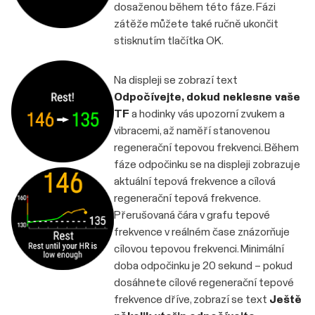
dosaženou během této fáze. Fázi
zátěže můžete také ručně ukončit
stisknutím tlačítka OK.
Na displeji se zobrazí text
Odpočívejte, dokud neklesne vaše
TF
a hodinky vás upozorní zvukem a
vibracemi, až naměří stanovenou
regenerační tepovou frekvenci. Během
fáze odpočinku se na displeji zobrazuje
aktuální tepová frekvence a cílová
regenerační tepová frekvence.
Přerušovaná čára v grafu tepové
frekvence v reálném čase znázorňuje
cílovou tepovou frekvenci. Minimální
doba odpočinku je 20 sekund – pokud
dosáhnete cílové regenerační tepové
frekvence dříve, zobrazí se text
Ještě