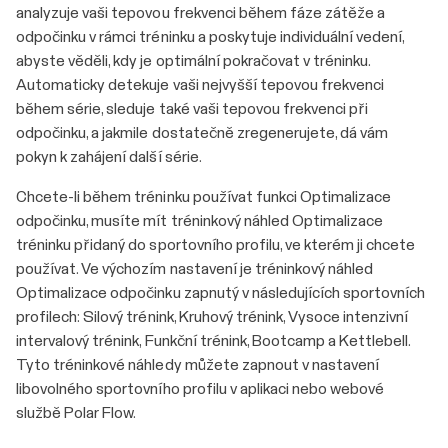
analyzuje vaši tepovou frekvenci během fáze zátěže a
odpočinku v rámci tréninku a poskytuje individuální vedení,
abyste věděli, kdy je optimální pokračovat v tréninku.
Automaticky detekuje vaši nejvyšší tepovou frekvenci
během série, sleduje také vaši tepovou frekvenci při
odpočinku, a jakmile dostatečně zregenerujete, dá vám
pokyn k zahájení další série.
Chcete-li během tréninku používat funkci Optimalizace
odpočinku, musíte mít tréninkový náhled Optimalizace
tréninku přidaný do sportovního profilu, ve kterém ji chcete
používat. Ve výchozím nastavení je tréninkový náhled
Optimalizace odpočinku zapnutý v následujících sportovních
profilech: Silový trénink, Kruhový trénink, Vysoce intenzivní
intervalový trénink, Funkční trénink, Bootcamp a Kettlebell.
Tyto tréninkové náhledy můžete zapnout v nastavení
libovolného sportovního profilu v aplikaci nebo webové
službě Polar Flow.