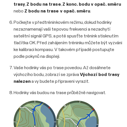
trasy
,
Z bodu na trase
,
Z konc. bodu v opač. směru
nebo
Z bodu na trase v opač. směru
.
Počkejte v předtréninkovém režimu, dokud hodinky
nezaznamenají vaši tepovou frekvenci a nezachytí
satelitní signál GPS, a poté spusťte trénink stisknutím
tlačítka OK. Před zahájením tréninku můžete být vyzváni
ke kalibraci kompasu. V takovém případě postupujte
podle pokynů na displeji.
Vaše hodinky vás po trase povedou. Až dosáhnete
výchozího bodu, zobrazí se zpráva
Výchozí bod trasy
nalezen
a vy budete připraveni vyrazit.
Hodinky vás budou na trase průběžně navigovat.