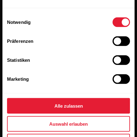
alle Updates direkt in deinen Posteingang zu erhalten.
Einwilligungsauswahl
Notwendig
Präferenzen
Statistiken
Wenn du auf „Abonnieren“ klickst, erklärst du dich damit
einverstanden, E-Mails von Polar zu erhalten und bestätigst,
dass du unseren
Datenschutzhinweis gelesen hast.
Marketing
Produkte
Über Polar
Alle zulassen
Uhren
Wer wir sind
Auswahl erlauben
Sensoren
Science