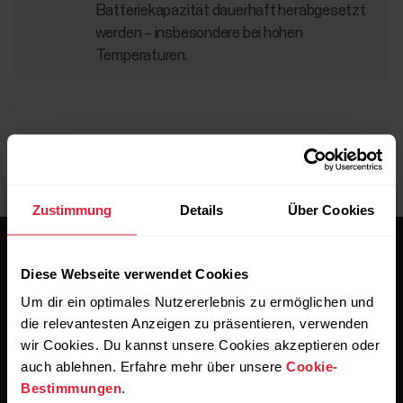
Batteriekapazität dauerhaft herabgesetzt
werden – insbesondere bei hohen
Temperaturen.
Zustimmung
Details
Über Cookies
Diese Webseite verwendet Cookies
Um dir ein optimales Nutzererlebnis zu ermöglichen und
die relevantesten Anzeigen zu präsentieren, verwenden
wir Cookies. Du kannst unsere Cookies akzeptieren oder
Bleibe auf dem Laufenden.
auch ablehnen. Erfahre mehr über unsere
Cookie-
Bestimmungen
.
Abonniere unseren vierzehntägigen Newsletter, um