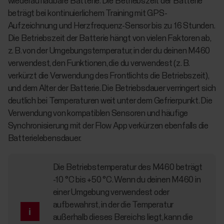
wiederaufladbare Batterie. Die Betriebszeit der Batterie
beträgt bei kontinuierlichem Training mit GPS-
Aufzeichnung und Herzfrequenz-Sensor bis zu 16 Stunden.
Die Betriebszeit der Batterie hängt von vielen Faktoren ab,
z. B. von der Umgebungstemperatur, in der du deinen M460
verwendest, den Funktionen, die du verwendest (z. B.
verkürzt die Verwendung des Frontlichts die Betriebszeit),
und dem Alter der Batterie. Die Betriebsdauer verringert sich
deutlich bei Temperaturen weit unter dem Gefrierpunkt. Die
Verwendung von kompatiblen Sensoren und häufige
Synchronisierung mit der Flow App verkürzen ebenfalls die
Batterielebensdauer.
Die Betriebstemperatur des M460 beträgt
-10 °C bis +50 °C. Wenn du deinen M460 in
einer Umgebung verwendest oder
aufbewahrst, in der die Temperatur
außerhalb dieses Bereichs liegt, kann die