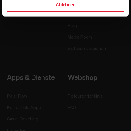
Accessoires
Polar for Business
Ablehnen
Jobs
Blog
Media Room
Softwareversionen
Apps & Dienste
Webshop
Polar Flow
Retourenrichtlinie
Kompatible Apps
FAQ
Smart Coaching
Entwickler