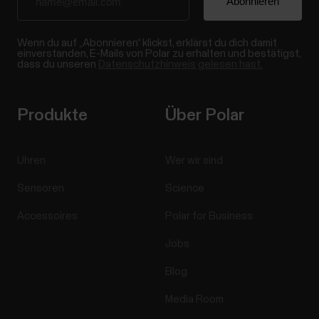
Wenn du auf „Abonnieren“ klickst, erklärst du dich damit
einverstanden, E-Mails von Polar zu erhalten und bestätigst,
dass du unseren
Datenschutzhinweis gelesen hast.
Produkte
Über Polar
Uhren
Wer wir sind
Sensoren
Science
Accessoires
Polar for Business
Jobs
Blog
Media Room