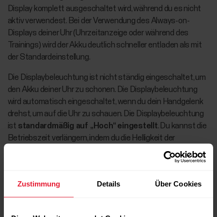
Display komplett ausgeschaltet wird, während du es nicht
aktiv verwendest. Bei der Verwendung des Always-on-
Displays deiner Uhr (Uhrzeitanzeige oder während des
Trainings) wird der Akku deutlich schneller entladen als mit
der Standardeinstellung.
Die Displaybeleuchtung ist nicht ständig eingeschaltet, um
den Akku deiner Uhr zu schonen. Die Displaybeleuchtung
wird automatisch eingeschaltet, wenn du dein Handgelenk
drehst, um auf die Uhr zu schauen. Die Displaybeleuchtung
ist
standardmäßig auf „Hoch“ eingestellt
. Du kannst die
Betriebszeit verlängern, indem du die Helligkeit der
Displaybeleuchtung reduzierst. Du kannst die Helligkeit der
Displaybeleuchtung unter
Allgemeine Einstellungen
anpassen und die Option
Hoch
,
Mittel
oder
Niedrig
Zustimmung
Details
Über Cookies
auswählen. Das Display verfügt über einen
Umgebungslichtsensor, der die Helligkeit automatisch an
das Licht deiner Umgebung anpasst.