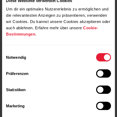
Diese Webseite verwendet Cookies
Smart Notifications und häufige Synchronisierung mit der
Um dir ein optimales Nutzererlebnis zu ermöglichen und
Polar Flow App verkürzen die Betriebszeit. Wenn Smart
die relevantesten Anzeigen zu präsentieren, verwenden
Notifications aktiviert sind, entladen sich die Akkus deiner
wir Cookies. Du kannst unsere Cookies akzeptieren oder
Uhr und deines Smartphones schneller, da Bluetooth dann
auch ablehnen. Erfahre mehr über unsere
Cookie-
Bestimmungen
.
immer eingeschaltet ist. Darüber hinaus können
Vibrationsalarme beim Empfang von Benachrichtigungen
sowie das Einschalten der Displaybeleuchtung beim
Einwilligungsauswahl
Anzeigen von Benachrichtigungen die Betriebszeit
Notwendig
erheblich verkürzen, wenn du häufig Benachrichtigungen
erhältst.
Präferenzen
Die Betriebszeit verkürzt sich außerdem deutlich bei
Temperaturen weit unter dem Gefrierpunkt. Wenn du deine
Statistiken
Uhr unter der Kleidung trägst, ist der Akku besser vor Kälte
geschützt, sodass sich die Betriebszeit verlängert.
Marketing