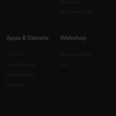
Media Room
Softwareversionen
Apps & Dienste
Webshop
Polar Flow
Retourenrichtlinie
Kompatible Apps
FAQ
Smart Coaching
Entwickler