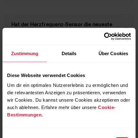
Hat der Herzfrequenz-Sensor die neueste
Firmware-Version?
Zustimmung
Details
Über Cookies
Ist möglicherweise die Batterie des Herzfrequenz-
Sensors leer?
Diese Webseite verwendet Cookies
Um dir ein optimales Nutzererlebnis zu ermöglichen und
die relevantesten Anzeigen zu präsentieren, verwenden
Wenn möglich, versuche, ob der Herzfrequenz-
wir Cookies. Du kannst unsere Cookies akzeptieren oder
Sensor mit einer anderen kompatiblen Anwendung
auch ablehnen. Erfahre mehr über unsere
Cookie-
oder einem anderen kompatiblen Gerät
Bestimmungen
.
funktioniert.
Einwilligungsauswahl