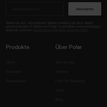
Wenn du auf „Abonnieren“ klickst, erklärst du dich damit
einverstanden, E-Mails von Polar zu erhalten und bestätigst,
dass du unseren
Datenschutzhinweis gelesen hast.
Produkte
Über Polar
Uhren
Wer wir sind
Sensoren
Science
Accessoires
Polar for Business
Jobs
Blog