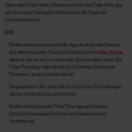
Wenn dein Polar Verity Sense nicht mit der Polar Flow App
synchronisiert wird, gehe bitte zuerst die folgende
Checkliste durch:
iOS:
Stelle sicher, dass sowohl die App als auch dein Sensor
auf dem neuesten Stand sind: Überprüfe im
App Store
,
dass du die neueste Version der App installiert hast. Die
Polar Flow App teilen dir mit, ob für deinen Sensor ein
Firmware-Update vorhanden ist.
Vergewissere dich, dass Bluetooth in den Einstellungen
deines Smartphones aktiviert ist.
Stelle sicher, dass die Polar Flow App auf deinem
Smartphone ausgeführt wird und belasse sie im
Vordergrund.