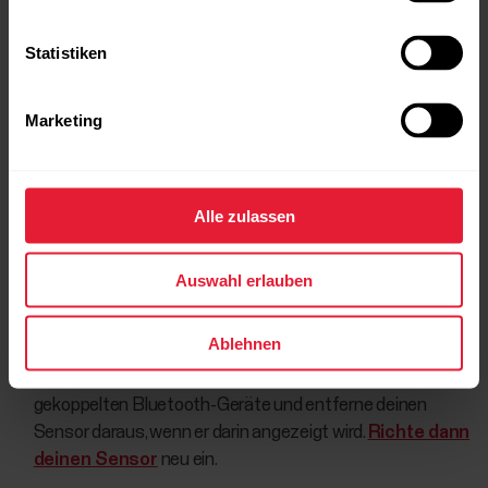
sie von deinem Smartphone.
Starte dein Smartphone neu.
Statistiken
Schalte Bluetooth auf deinem Smartphone wieder ein.
Marketing
Installiere die Polar Flow App aus dem Apple App Store
wieder und melde dich bei deinem Flow Konto an.
Kopple deinen Sensor
erneut mit der Polar Flow App.
Alle zulassen
HINWEIS
: Verwende NICHT das Bluetooth-Menü
deines Smartphones, um den Sensor zu koppeln.
Auswahl erlauben
Ablehnen
Setze deinen Sensor auf die
Werkseinstellungen
zurück. Überprüfe auf deinem Smartphone die Liste der
gekoppelten Bluetooth-Geräte und entferne deinen
Sensor daraus, wenn er darin angezeigt wird.
Richte dann
deinen Sensor
neu ein.