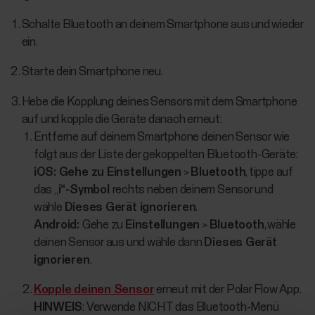
Schalte Bluetooth an deinem Smartphone aus und wieder
ein.
Starte dein Smartphone neu.
Hebe die Kopplung deines Sensors mit dem Smartphone
auf und kopple die Geräte danach erneut:
Entferne auf deinem Smartphone deinen Sensor wie
folgt aus der Liste der gekoppelten Bluetooth-Geräte:
iOS: Gehe zu Einstellungen
>
Bluetooth
, tippe auf
das „
i“-Symbol
rechts neben deinem Sensor und
wähle
Dieses Gerät ignorieren
.
Android:
Gehe zu
Einstellungen
>
Bluetooth
, wähle
deinen Sensor aus und wähle dann
Dieses Gerät
ignorieren
.
Kopple deinen Sensor
erneut mit der Polar Flow App.
HINWEIS
: Verwende NICHT das Bluetooth-Menü