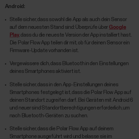
Android:
Stelle sicher, dass sowohl die App als auch dein Sensor
auf dem neuesten Stand sind: Überprüfe über
Google
Play
, dass du die neueste Version der App installiert hast.
Die Polar Flow App teilen dir mit, ob für deinen Sensor ein
Firmware-Update vorhanden ist.
Vergewissere dich, dass Bluetooth in den Einstellungen
deines Smartphones aktiviert ist.
Stelle sicher, dass in den App-Einstellungen deines
Smartphones festgelegt ist, dass die Polar Flow App auf
deinen Standort zugreifen darf. Bei Geräten mit Android 6
und neuer sind Standortberechtigungen erforderlich, um
nach Bluetooth-Geräten zu suchen.
Stelle sicher, dass die Polar Flow App auf deinem
Smartphone ausgeführt wird und belasse sie im