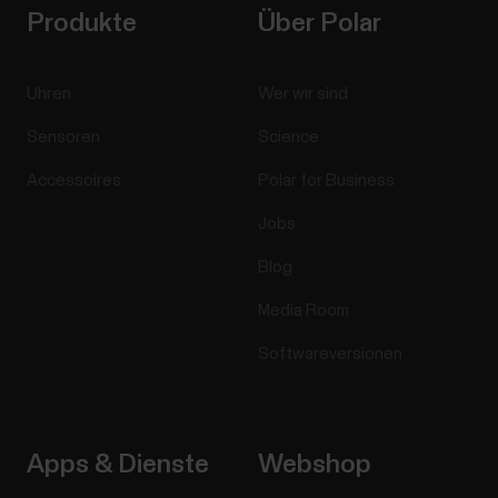
Produkte
Über Polar
Uhren
Wer wir sind
Sensoren
Science
Accessoires
Polar for Business
Jobs
Blog
Media Room
Softwareversionen
Apps & Dienste
Webshop