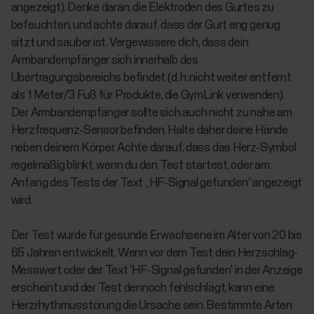
angezeigt). Denke daran, die Elektroden des Gurtes zu
befeuchten, und achte darauf, dass der Gurt eng genug
sitzt und sauber ist. Vergewissere dich, dass dein
Armbandempfänger sich innerhalb des
Übertragungsbereichs befindet (d. h. nicht weiter entfernt
als 1 Meter/3 Fuß für Produkte, die GymLink verwenden).
Der Armbandempfänger sollte sich auch nicht zu nahe am
Herzfrequenz-Sensor befinden. Halte daher deine Hände
neben deinem Körper. Achte darauf, dass das Herz-Symbol
regelmäßig blinkt, wenn du den Test startest, oder am
Anfang des Tests der Text „HF-Signal gefunden“ angezeigt
wird.
Der Test wurde für
gesunde Erwachsene
im Alter von 20 bis
65 Jahren entwickelt. Wenn vor dem Test dein Herzschlag-
Messwert oder der Text 'HF-Signal gefunden' in der Anzeige
erscheint und der Test dennoch fehlschlägt, kann eine
Herzrhythmusstörung die Ursache sein. Bestimmte Arten