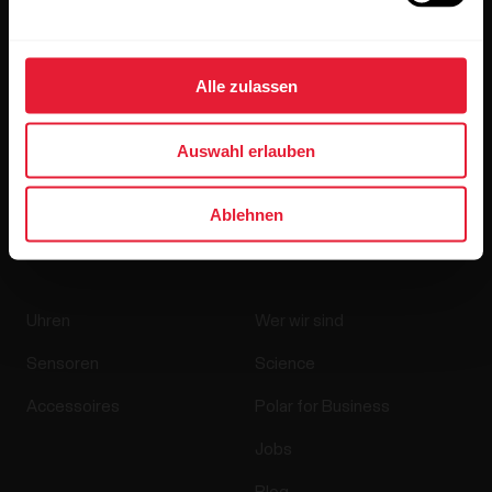
Alle zulassen
Wenn du auf „Abonnieren“ klickst, erklärst du dich damit
Auswahl erlauben
einverstanden, E-Mails von Polar zu erhalten und bestätigst,
dass du unseren
Datenschutzhinweis gelesen hast.
Ablehnen
Produkte
Über Polar
Uhren
Wer wir sind
Sensoren
Science
Accessoires
Polar for Business
Jobs