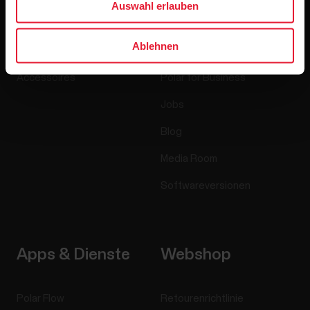
Auswahl erlauben
Uhren
Wer wir sind
Ablehnen
Sensoren
Science
Accessoires
Polar for Business
Jobs
Blog
Media Room
Softwareversionen
Apps & Dienste
Webshop
Polar Flow
Retourenrichtlinie