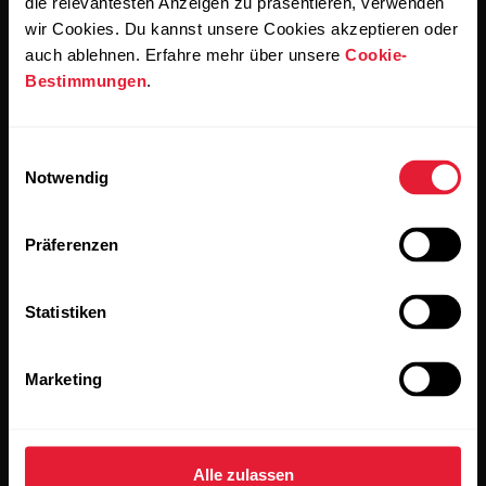
die relevantesten Anzeigen zu präsentieren, verwenden
wir Cookies. Du kannst unsere Cookies akzeptieren oder
Produkte
Über Polar
auch ablehnen. Erfahre mehr über unsere
Cookie-
Bestimmungen
.
Uhren
Wer wir sind
Einwilligungsauswahl
Sensoren
Science
Notwendig
Accessoires
Polar for Business
Präferenzen
Jobs
Blog
Statistiken
Media Room
Marketing
Softwareversionen
Alle zulassen