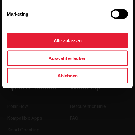
Accessoires
Polar for Business
Marketing
Jobs
Blog
Alle zulassen
Media Room
Softwareversionen
Auswahl erlauben
Ablehnen
Apps & Dienste
Webshop
Polar Flow
Retourenrichtlinie
Kompatible Apps
FAQ
Smart Coaching