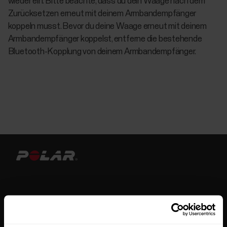
wieder ein. Bitte beachte, dass du dein Waage nach dem
Zurücksetzen erneut mit deinem Armbandempfänger
koppeln musst. Bevor du deine Waage erneut mit deinem
Armbandempfänger koppelst, entferne die bestehende
Bluetooth-Kopplung von deinem Armbandempfänger.
Bleibe auf dem Laufenden.