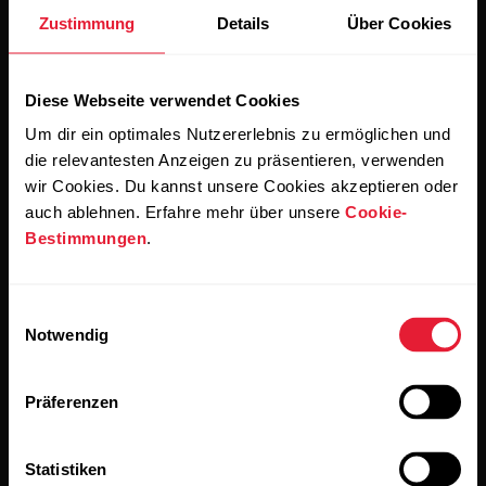
Zustimmung
Details
Über Cookies
Abonniere unseren vierzehntägigen Newsletter, um
alle Updates direkt in deinen Posteingang zu erhalten.
Diese Webseite verwendet Cookies
Um dir ein optimales Nutzererlebnis zu ermöglichen und
die relevantesten Anzeigen zu präsentieren, verwenden
wir Cookies. Du kannst unsere Cookies akzeptieren oder
auch ablehnen. Erfahre mehr über unsere
Cookie-
Bestimmungen
.
Wenn du auf „Abonnieren“ klickst, erklärst du dich damit
einverstanden, E-Mails von Polar zu erhalten und bestätigst,
dass du unseren
Datenschutzhinweis gelesen hast.
Einwilligungsauswahl
Notwendig
Produkte
Über Polar
Präferenzen
Uhren
Wer wir sind
Statistiken
Sensoren
Science