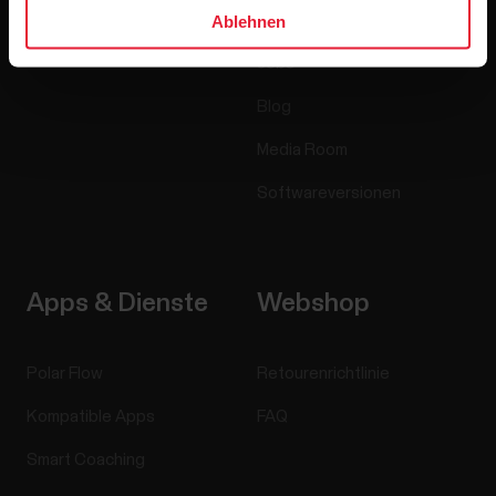
Ablehnen
Accessoires
Polar for Business
Jobs
Blog
Media Room
Softwareversionen
Apps & Dienste
Webshop
Polar Flow
Retourenrichtlinie
Kompatible Apps
FAQ
Smart Coaching