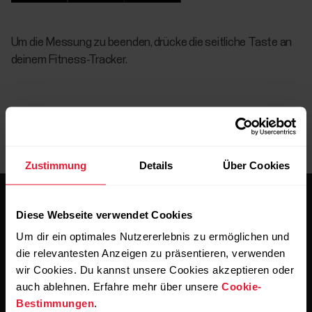
Um die Messung zu beenden, drücke die seitliche Taste an
deinem Fitness-Tracker.
Zustimmung
Details
Über Cookies
Diese Webseite verwendet Cookies
Um dir ein optimales Nutzererlebnis zu ermöglichen und
die relevantesten Anzeigen zu präsentieren, verwenden
wir Cookies. Du kannst unsere Cookies akzeptieren oder
Bleibe auf dem Laufenden.
auch ablehnen. Erfahre mehr über unsere
Cookie-
Bestimmungen
.