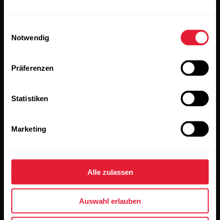
Abonniere unseren vierzehntägigen Newsletter, um
alle Updates direkt in deinen Posteingang zu erhalten.
Einwilligungsauswahl
Notwendig
Präferenzen
Statistiken
Wenn du auf „Abonnieren“ klickst, erklärst du dich damit
einverstanden, E-Mails von Polar zu erhalten und bestätigst,
dass du unseren
Datenschutzhinweis gelesen hast.
Marketing
Produkte
Über Polar
Alle zulassen
Uhren
Wer wir sind
Auswahl erlauben
Sensoren
Science