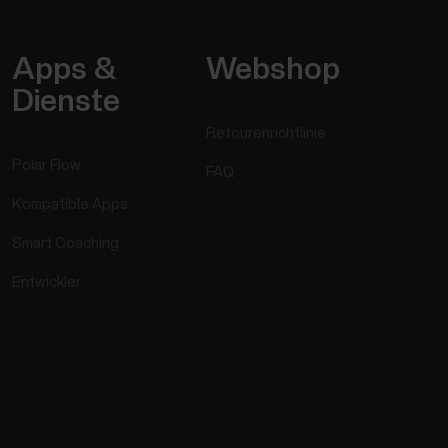
Apps &
Webshop
Dienste
Retourenrichtlinie
Polar Flow
FAQ
Kompatible Apps
Smart Coaching
Entwickler