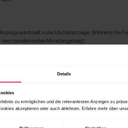
Anzeige wechselt in die Uhrzeitanzeige. Während die Funkt
it dem zunehmenden Mond angezeigt:
Details
Cookies
rlebnis zu ermöglichen und die relevantesten Anzeigen zu präse
ookies akzeptieren oder auch ablehnen. Erfahre mehr über uns
schalten, wiederhole diese Schritte.
tifications von deinem Telefon blockiert, wenn du die 