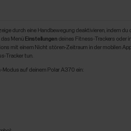
nzeige durch eine Handbewegung deaktivieren, indem du
er das Menü
Einstellungen
deines Fitness-Trackers oder in
ons mit einem Nicht stören-Zeitraum in der mobilen App
ss-Tracker tun.
n-Modus auf deinem Polar A370 ein:
mbol: