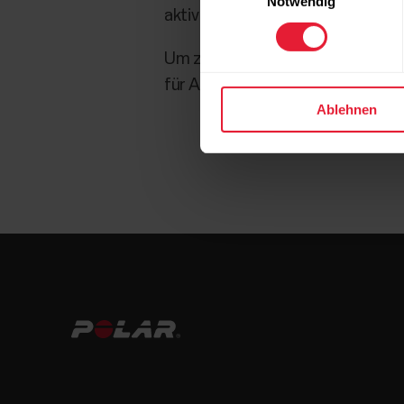
Notwendig
aktiviert hast.
Um zu sehen, wie der Nicht störe
für Android
hier
und für iOS
hier
.
Ablehnen