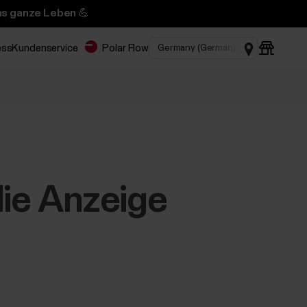
das ganze Leben 💪
ess
Kundenservice
Polar Flow
die Anzeige