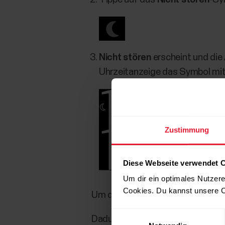
Nicht stören
erscheint und die 
Uhrzeitanzeige das Symbol m
Zustimmung
Diese Webseite verwendet 
Um dir ein optimales Nutzere
Cookies. Du kannst unsere C
Um den Nicht stören-Modus auszu
Einwilligungsauswahl
Dadurch werden auch die Smart No