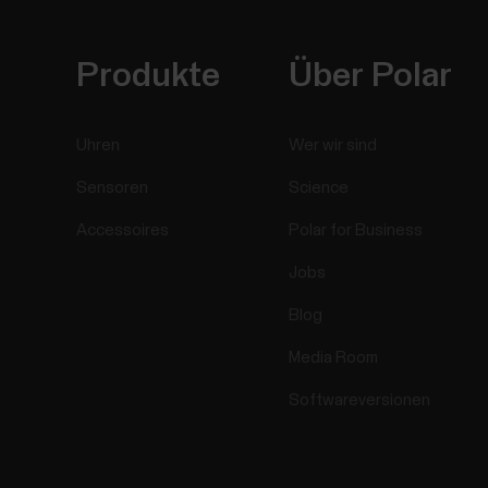
Produkte
Über Polar
Uhren
Wer wir sind
Sensoren
Science
Accessoires
Polar for Business
Jobs
Blog
Media Room
Softwareversionen