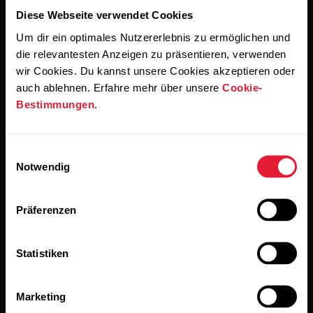
Diese Webseite verwendet Cookies
Um dir ein optimales Nutzererlebnis zu ermöglichen und
die relevantesten Anzeigen zu präsentieren, verwenden
Wenn du auf „Abonnieren“ klickst, erklärst du dich damit
wir Cookies. Du kannst unsere Cookies akzeptieren oder
einverstanden, E-Mails von Polar zu erhalten und bestätigst,
auch ablehnen. Erfahre mehr über unsere
Cookie-
dass du unseren
Datenschutzhinweis gelesen hast.
Bestimmungen
.
Produkte
Über Polar
Einwilligungsauswahl
Notwendig
Uhren
Wer wir sind
Präferenzen
Sensoren
Science
Accessoires
Polar for Business
Statistiken
Jobs
Blog
Marketing