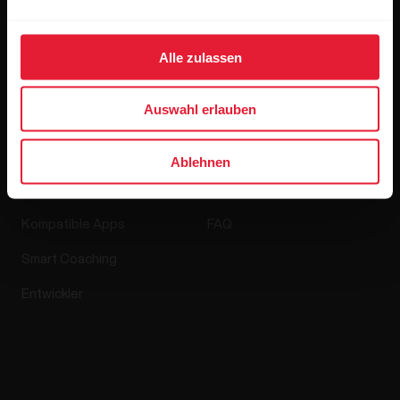
Media Room
Softwareversionen
Alle zulassen
Auswahl erlauben
Apps & Dienste
Webshop
Ablehnen
Polar Flow
Retourenrichtlinie
Kompatible Apps
FAQ
Smart Coaching
Entwickler