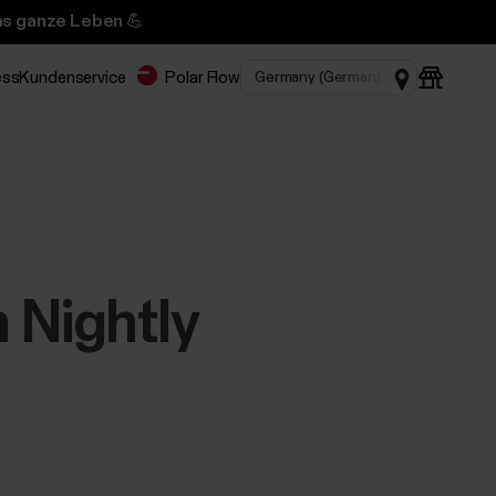
das ganze Leben 💪
ess
Kundenservice
Polar Flow
 Nightly