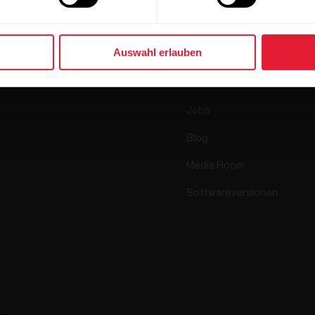
Uhren
Wer wir sind
Auswahl erlauben
Sensoren
Science
Accessoires
Polar for Business
Jobs
Blog
Media Room
Softwareversionen