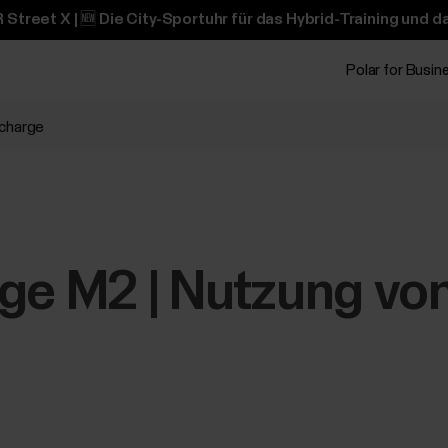
 Street X | 🆕 Die City-Sportuhr für das Hybrid-Training und 
Polar for Busin
echarge
ge M2 | Nutzung von