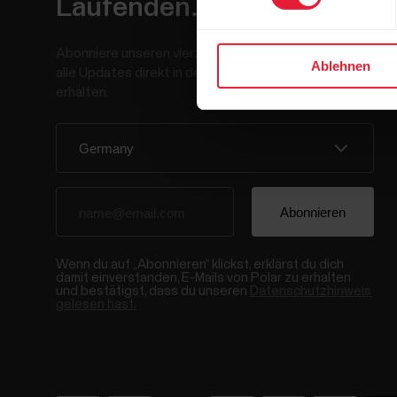
Laufenden.
Abonniere unseren vierzehntägigen Newsletter, um
Ablehnen
alle Updates direkt in deinen Posteingang zu
erhalten.
Wenn du auf „Abonnieren“ klickst, erklärst du dich
damit einverstanden, E-Mails von Polar zu erhalten
und bestätigst, dass du unseren
Datenschutzhinweis
gelesen hast.