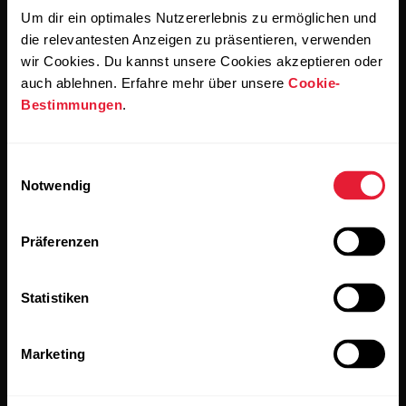
Um dir ein optimales Nutzererlebnis zu ermöglichen und
Wenn du auf „Abonnieren“ klickst, erklärst du dich damit
die relevantesten Anzeigen zu präsentieren, verwenden
einverstanden, E-Mails von Polar zu erhalten und bestätigst,
dass du unseren
Datenschutzhinweis gelesen hast.
wir Cookies. Du kannst unsere Cookies akzeptieren oder
auch ablehnen. Erfahre mehr über unsere
Cookie-
Bestimmungen
.
Produkte
Über Polar
Einwilligungsauswahl
Uhren
Wer wir sind
Notwendig
Sensoren
Science
Präferenzen
Accessoires
Polar for Business
Jobs
Statistiken
Blog
Marketing
Media Room
Softwareversionen