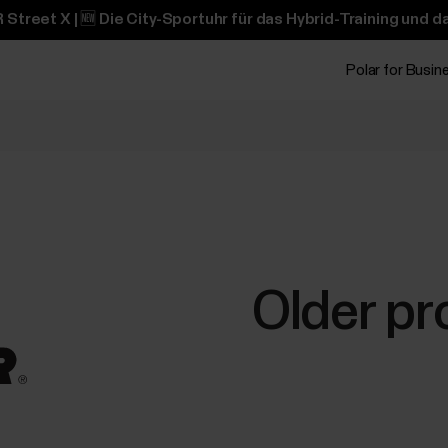
 Street X | 🆕 Die City-Sportuhr für das Hybrid-Training und 
Polar for Busin
Older pr