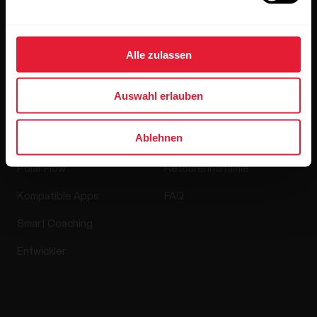
Media Room
Alle zulassen
Softwareversionen
Auswahl erlauben
Apps & Dienste
Webshop
Ablehnen
Polar Flow
Retourenrichtlinie
Kompatible Apps
FAQ
Smart Coaching
Entwickler