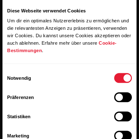
Diese Webseite verwendet Cookies
Um dir ein optimales Nutzererlebnis zu ermöglichen und
die relevantesten Anzeigen zu präsentieren, verwenden
wir Cookies. Du kannst unsere Cookies akzeptieren oder
Wenn du auf „Abonnieren“ klickst, erklärst du dich damit
auch ablehnen. Erfahre mehr über unsere
Cookie-
einverstanden, E-Mails von Polar zu erhalten und bestätigst,
dass du unseren
Datenschutzhinweis gelesen hast.
Bestimmungen
.
Produkte
Über Polar
Einwilligungsauswahl
Notwendig
Uhren
Wer wir sind
Präferenzen
Sensoren
Science
Accessoires
Polar for Business
Statistiken
Jobs
Marketing
Blog