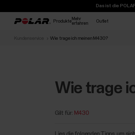
Das ist die POLAR
Mehr
Produkte
Outlet
erfahren
Kundenservice
Wie trage ich meinen M430?
Wie trage 
Gilt für:
M430
Lies die folgenden Tipps, um sic