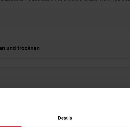
en und trocknen
Details