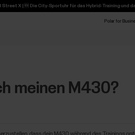
 Street X | 🆕 Die City-Sportuhr für das Hybrid-Training und 
Polar for Busin
ich meinen M430?
herzustellen, dass dein M430 während des Trainings opti