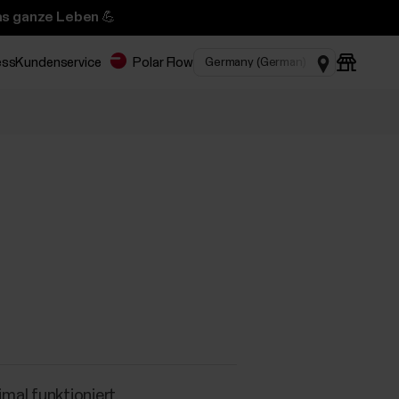
das ganze Leben 💪
ess
Kundenservice
Polar Flow
mal funktioniert.