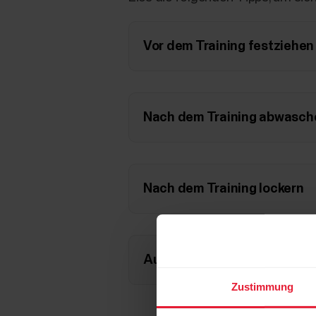
Vor dem Training festziehen
Nach dem Training abwasch
Nach dem Training lockern
Aufladen
Zustimmung